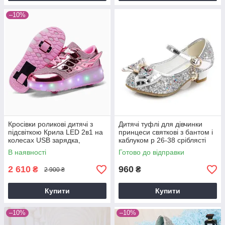
–10%
Кросівки роликові дитячі з
Дитячі туфлі для дівчинки
підсвіткою Крила LED 2в1 на
принцеси святкові з бантом і
колесах USB зарядка,
каблуком р 26-38 сріблясті
знімний ролик, 3 режими
блискучі
В наявності
Готово до відправки
світла, розміри 28-33
2 610
960
₴
₴
2 900 ₴
Купити
Купити
–10%
–10%