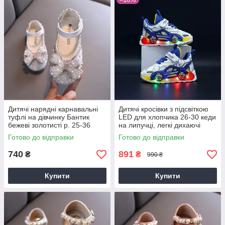
Дитячі нарядні карнавальні
Дитячі кросівки з підсвіткою
туфлі на дівчинку Бантик
LED для хлопчика 26-30 кеди
бежеві золотисті р. 25-36
на липучці, легкі дихаючі
кросівки з колесами дизайн
Готово до відправки
Готово до відправки
авто
740
891
₴
₴
990 ₴
Купити
Купити