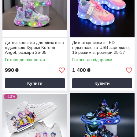
Дитячі кросівки для дівчаток з
Дитячі кросівки з LED-
підсвіткою Куромі Kuromi
підсвіткою та USB-зарядкою,
Angel, розміри 25-35
16 режимів, розміри 25-37
фіолетові
для дівчаток + подарунок!
Готово до відправки
Готово до відправки
990
1 400
₴
₴
Купити
Купити
–10%