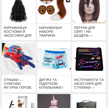
ПРИНЦЕС,
АКСЕСУАРИ
ГЕРОЇВ і тд
КАРНАВАЛЬНІ
КАРНАВАЛЬНІ
ПЕРУКИ ДЛЯ
КОСТЮМИ Й
НАБОРИ:
СВЯТ І НА
АКСЕСУАРИ ДЛЯ
ТВАРИНИ,
ЩОДЕНЬ —
ДОРОСЛИХ
ЩЕНЯЧИЙ
ЯСКРАВІ ОБРАЗИ
ПАТРУЛЬ,
НА БУДЬ-ЯКИЙ
СУПЕРГЕРОЇ ТА
СМАК
ГЕРОЇ
МУЛЬТФІЛЬМІВ
ІГРАШКИ —
ДИТЯЧІ ТА
ІНСТРУМЕНТИ ТА
СУМОЧКИ,
ПІДЛІТКОВІ
АКСЕСУАРИ ДЛЯ
ФІГУРКИ ГЕРОЇВ,
КУПАЛЬНИКИ І
СТРИЖКИ —
ІГРОВІ НАБОРИ,
ПЛАВКИ
НОЖИЦІ,
РЮКЗАКИ
НАБОРИ,
ПЕНЬЮАРИ