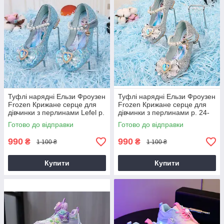
Туфлі нарядні Ельзи Фроузен
Туфлі нарядні Ельзи Фроузен
Frozen Крижане серце для
Frozen Крижане серце для
дівчинки з перлинами Lefel р.
дівчинки з перлинами р. 24-
26-32, 34-36 блакитні
36 сріблясті
Готово до відправки
Готово до відправки
990
990
₴
₴
1 100 ₴
1 100 ₴
Купити
Купити