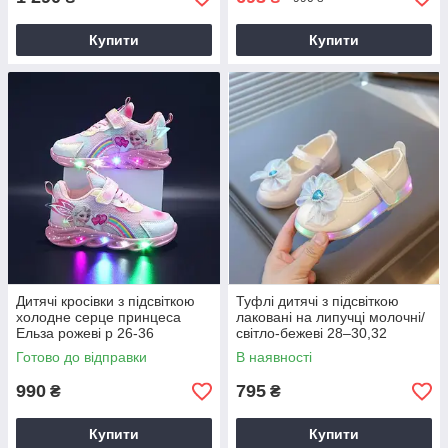
Купити
Купити
Дитячі кросівки з підсвіткою
Туфлі дитячі з підсвіткою
холодне серце принцеса
лаковані на липучці молочні/
Ельза рожеві р 26-36
світло-бежеві 28–30,32
святкові туфельки для
Готово до відправки
В наявності
дівчинки з LED підошвою
990
795
₴
₴
Купити
Купити