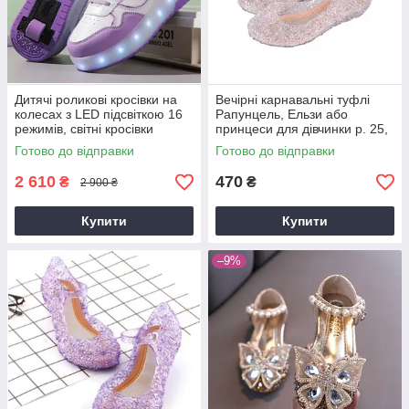
Дитячі роликові кросівки на
Вечірні карнавальні туфлі
колесах з LED підсвіткою 16
Рапунцель, Ельзи або
режимів, світні кросівки
принцеси для дівчинки р. 25,
трансформери для дітей
27-34 сріблясті білі
Готово до відправки
Готово до відправки
розміри 30-35,38-40
2 610
470
₴
₴
2 900 ₴
Купити
Купити
–9%