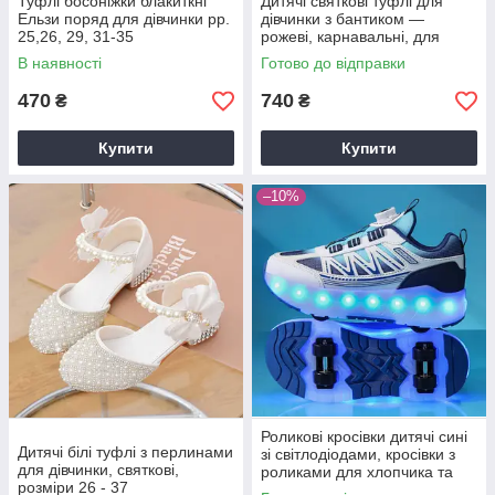
Туфлі босоніжки блакиткні
Дитячі святкові туфлі для
Ельзи поряд для дівчинки рр.
дівчинки з бантиком —
25,26, 29, 31-35
рожеві, карнавальні, для
ранку, фотосесії та свят р.
В наявності
Готово до відправки
26-35
470
740
₴
₴
Купити
Купити
–10%
Роликові кросівки дитячі сині
Дитячі білі туфлі з перлинами
зі світлодіодами, кросівки з
для дівчинки, святкові,
роликами для хлопчика та
розміри 26 - 37
дівчинки р. 30-40