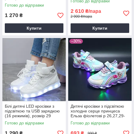
Готово до відправки
Готово до відправки
2 610
₴/пара
1 270
₴
2 900 ₴/пара
Купити
Купити
–30%
Білі дитячі LED кросівки з
Дитячі кросівки з підсвіткою
підсвіткою та USB зарядкою
холодне серце принцеса
(16 режимів), розмір 29
Ельза фіолетові р 26,27,29-
(устілка 18 см)
36
Готово до відправки
Готово до відправки
1 290
693
₴
₴
990 ₴