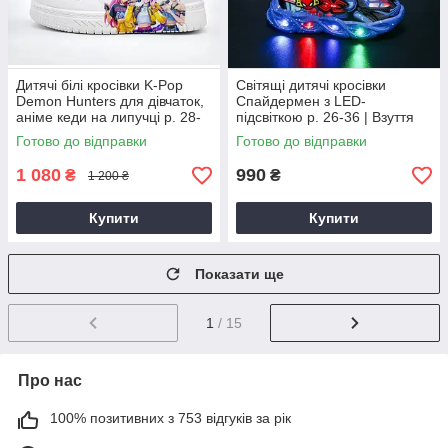
Дитячі білі кросівки K-Pop
Світящі дитячі кросівки
Demon Hunters для дівчаток,
Спайдермен з LED-
аніме кеди на липучці р. 28-
підсвіткою р. 26-36 | Взуття
33, взуття Кейпоп Мисливці
Людина-Павук для хлопчиків і
Готово до відправки
Готово до відправки
на демонів
дівчаток
1 080
990
₴
₴
1 200 ₴
Купити
Купити
Показати ще
1
/ 15
Про нас
100% позитивних з 753 відгуків за рік