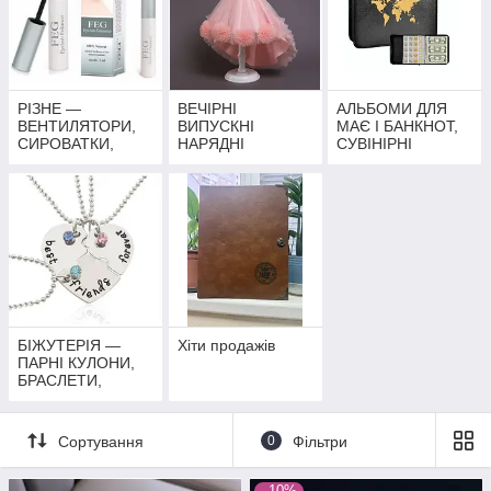
РІЗНЕ —
ВЕЧІРНІ
АЛЬБОМИ ДЛЯ
ВЕНТИЛЯТОРИ,
ВИПУСКНІ
МАЄ І БАНКНОТ,
СИРОВАТКИ,
НАРЯДНІ
СУВІНІРНІ
МОНЕТИ,
НАРЯДНІ СУКНІ
МОНEТИ
МОРСЬКИЙ РИС
ДЛЯ ДІВЧАТОК
БІЖУТЕРІЯ —
Хіти продажів
ПАРНІ КУЛОНИ,
БРАСЛЕТИ,
КІЛЬЦЯ
Сортування
0
Фільтри
–10%