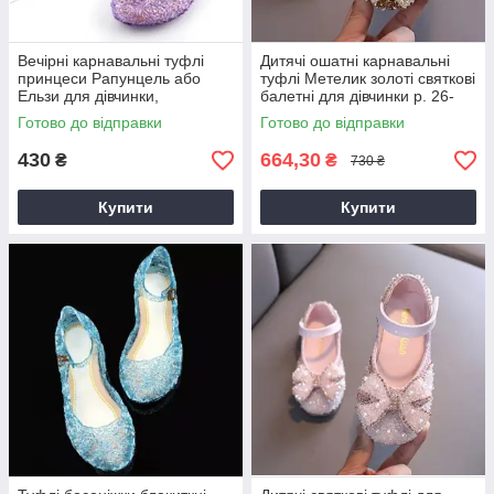
Вечірні карнавальні туфлі
Дитячі ошатні карнавальні
принцеси Рапунцель або
туфлі Метелик золоті святкові
Ельзи для дівчинки,
балетні для дівчинки р. 26-
фіолетові, розміри 29–34
33,35-36
Готово до відправки
Готово до відправки
430
664,30
₴
₴
730 ₴
Купити
Купити