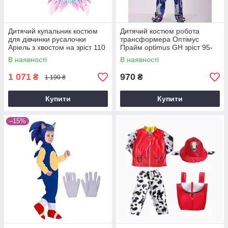
Дитячий купальник костюм
Дитячий костюм робота
для дівчинки русалочки
трансформера Оптімус
Аріель з хвостом на зріст 110
Прайм optimus GH зріст 95-
105 синій
В наявності
В наявності
1 071
970
₴
₴
1 190 ₴
Купити
Купити
–15%