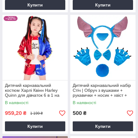
Купити
Купити
–20%
Дитячий карнавальний
Дитячий карнавальний набір
костюм Харлі Квінн Harley
Стіч | Обруч з вушками +
Quinn для дівчаток 6 в 1 на
рукавички + носик + хвіст +
зріст S 95-105 см
бант на шию
В наявності
В наявності
959,20
500
₴
₴
1 199 ₴
Купити
Купити