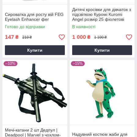
Дитячі кросівки для дівчаток з
Сироватка для росту вій FEG
підсвіткою Куромі Kuromi
Eyelash Enhancer фег
Angel розмір 25 фіолетові
Готово до відправки
В наявності
147
1 000
₴
₴
210 ₴
1 100 ₴
Купити
Купити
–10%
–15%
Мечі-катани 2 шт Дедпул |
Надувний костюм жаби для
Deadpool | Marvel з чохлом-