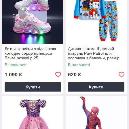
Дитячі кросівки з підсвіткою
Дитяча піжама Щенячий
холодне серце принцеса
патруль Paw Patrol для
Ельза рожеві р 25
хлопчика з бавовни, розмір
100
В наявності
В наявності
1 090
620
₴
₴
Купити
Купити