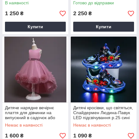
Холодне серце для дітей р.
миші надувний для вечірки,
В наявності
Готово до відправки
110 см
свята, аніматора
1 250
2 250
₴
₴
Купити
Купити
Дитяче нарядне вечірнє
Дитячі кросівки, що світяться,
плаття для дівчинки на
Спайдермен Людина-Павук
випускний в садочок або
LED підсвічування р.25 сині
школу на Happy Keni р.110
Немає в наявності
Немає в наявності
см лілове
1 600
1 090
₴
₴