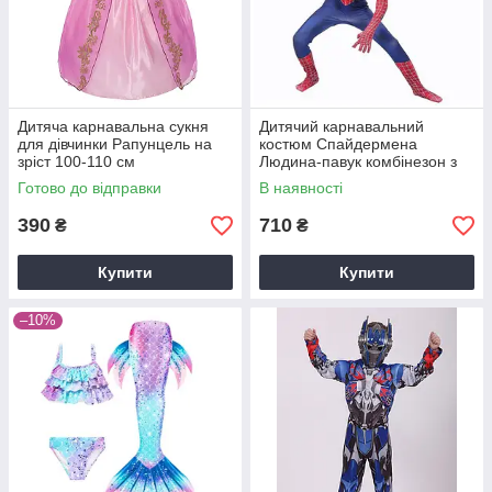
Дитяча карнавальна сукня
Дитячий карнавальний
для дівчинки Рапунцель на
костюм Спайдермена
зріст 100-110 см
Людина-павук комбінезон з
маскою GH р.100 см
Готово до відправки
В наявності
390
710
₴
₴
Купити
Купити
–10%