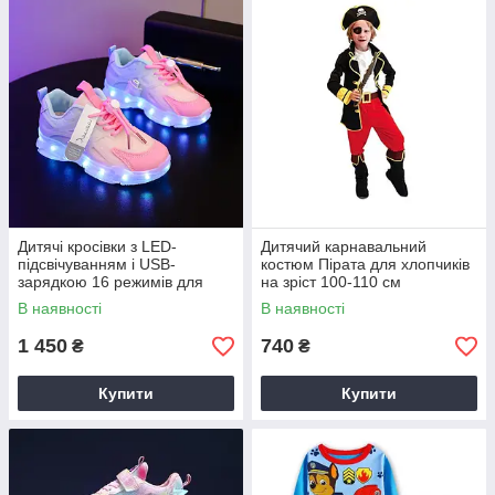
Дитячі кросівки з LED-
Дитячий карнавальний
підсвічуванням і USB-
костюм Пірата для хлопчиків
зарядкою 16 режимів для
на зріст 100-110 см
дівчаток Wenling розмір 27
В наявності
В наявності
1 450
740
₴
₴
Купити
Купити