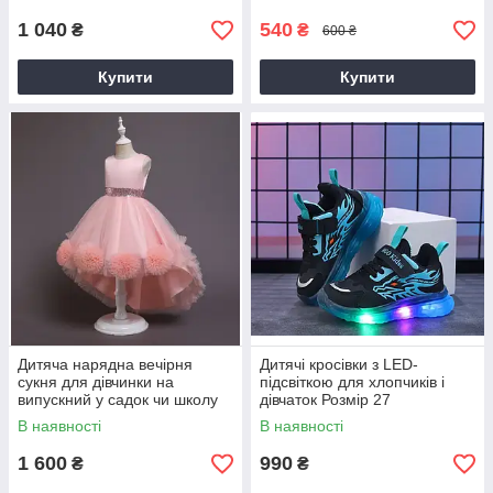
блакитний
1 040
540
₴
₴
600 ₴
Купити
Купити
Дитяча нарядна вечірня
Дитячі кросівки з LED-
сукня для дівчинки на
підсвіткою для хлопчиків і
випускний у садок чи школу
дівчаток Розмір 27
Happy Keni р.110 см рожева
В наявності
В наявності
1 600
990
₴
₴