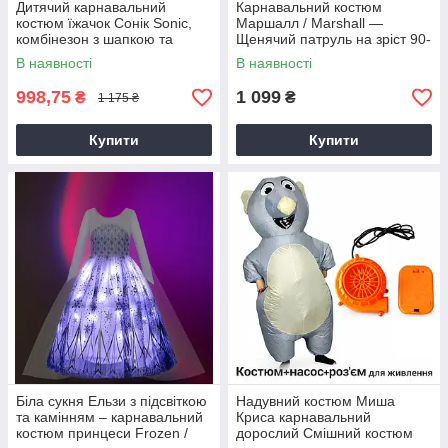
Дитячий карнавальний
Карнавальний костюм
костюм їжачок Сонік Sonic,
Маршалл / Marshall —
комбінезон з шапкою та
Щенячий патруль на зріст 90-
рукавичками, на зріст 95–105
100 см
В наявності
В наявності
см
998,75
1 099
₴
₴
1 175 ₴
Купити
Купити
Біла сукня Ельзи з підсвіткою
Надувний костюм Миша
та камінням – карнавальний
Криса карнавальний
костюм принцеси Frozen /
дорослий Смішний костюм