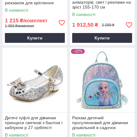
аніматорів, свят і реклами на
рюкзаком для кріплення
зріст 155-170 см
В наявності
В наявності
1 215
₴/комплект
1 912,50
₴
2 250 ₴
1 350 ₴/комплект
Купити
Купити
–10%
Дитячі туфлі для дівчинки
Рюкзак дитячий
принцеси святкові з бантом і
прогулянковий для дівчинки
каблуком р 27 сріблясті
дошкільний в садочок
блискучі
Холодне серце з Ельзою
В наявності
В наявності