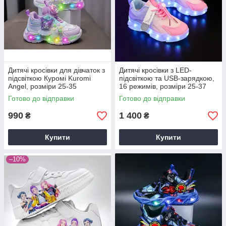
Дитячі кросівки для дівчаток з
Дитячі кросівки з LED-
підсвіткою Куромі Kuromi
підсвіткою та USB-зарядкою,
Angel, розміри 25-35
16 режимів, розміри 25-37
фіолетові
для дівчаток + подарунок!
Готово до відправки
Готово до відправки
990
1 400
₴
₴
Купити
Купити
–10%