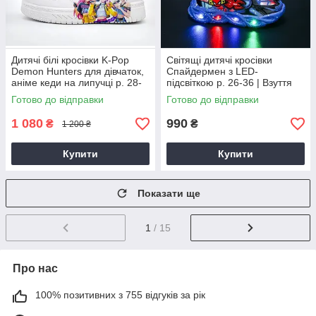
Дитячі білі кросівки K-Pop
Світящі дитячі кросівки
Demon Hunters для дівчаток,
Спайдермен з LED-
аніме кеди на липучці р. 28-
підсвіткою р. 26-36 | Взуття
33, взуття Кейпоп Мисливці
Людина-Павук для хлопчиків і
Готово до відправки
Готово до відправки
на демонів
дівчаток
1 080
990
₴
₴
1 200 ₴
Купити
Купити
Показати ще
1
/ 15
Про нас
100% позитивних з 755 відгуків за рік