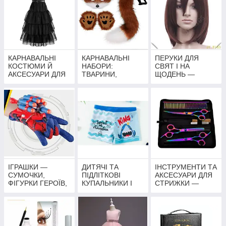
ПРИНЦЕС,
АКСЕСУАРИ
ГЕРОЇВ і тд
КАРНАВАЛЬНІ
КАРНАВАЛЬНІ
ПЕРУКИ ДЛЯ
КОСТЮМИ Й
НАБОРИ:
СВЯТ І НА
АКСЕСУАРИ ДЛЯ
ТВАРИНИ,
ЩОДЕНЬ —
ДОРОСЛИХ
ЩЕНЯЧИЙ
ЯСКРАВІ ОБРАЗИ
ПАТРУЛЬ,
НА БУДЬ-ЯКИЙ
СУПЕРГЕРОЇ ТА
СМАК
ГЕРОЇ
МУЛЬТФІЛЬМІВ
ІГРАШКИ —
ДИТЯЧІ ТА
ІНСТРУМЕНТИ ТА
СУМОЧКИ,
ПІДЛІТКОВІ
АКСЕСУАРИ ДЛЯ
ФІГУРКИ ГЕРОЇВ,
КУПАЛЬНИКИ І
СТРИЖКИ —
ІГРОВІ НАБОРИ,
ПЛАВКИ
НОЖИЦІ,
РЮКЗАКИ
НАБОРИ,
ПЕНЬЮАРИ