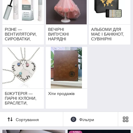
РІЗНЕ —
ВЕЧІРНІ
АЛЬБОМИ ДЛЯ
ВЕНТИЛЯТОРИ,
ВИПУСКНІ
МАЄ І БАНКНОТ,
СИРОВАТКИ,
НАРЯДНІ
СУВІНІРНІ
МОНЕТИ,
НАРЯДНІ СУКНІ
МОНEТИ
МОРСЬКИЙ РИС
ДЛЯ ДІВЧАТОК
БІЖУТЕРІЯ —
Хіти продажів
ПАРНІ КУЛОНИ,
БРАСЛЕТИ,
КІЛЬЦЯ
Сортування
0
Фільтри
–10%