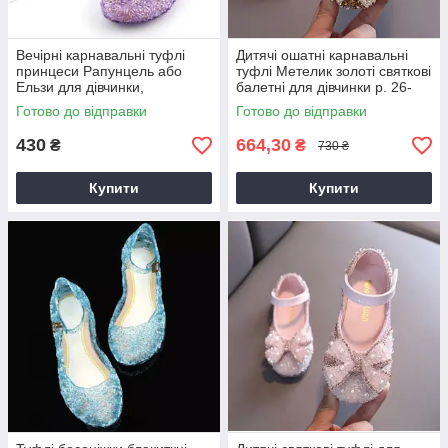
Вечірні карнавальні туфлі
Дитячі ошатні карнавальні
принцеси Рапунцель або
туфлі Метелик золоті святкові
Ельзи для дівчинки,
балетні для дівчинки р. 26-
фіолетові, розміри 29–34
33,35-36
Готово до відправки
Готово до відправки
430
664,30
₴
₴
730 ₴
Купити
Купити