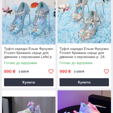
Туфлі нарядні Ельзи Фроузен
Туфлі нарядні Ельзи Фроузен
Frozen Крижане серце для
Frozen Крижане серце для
дівчинки з перлинами Lefel р.
дівчинки з перлинами р. 24-
26-32, 34-36 блакитні
36 сріблясті
Готово до відправки
Готово до відправки
990
990
₴
₴
1 100 ₴
1 100 ₴
Купити
Купити