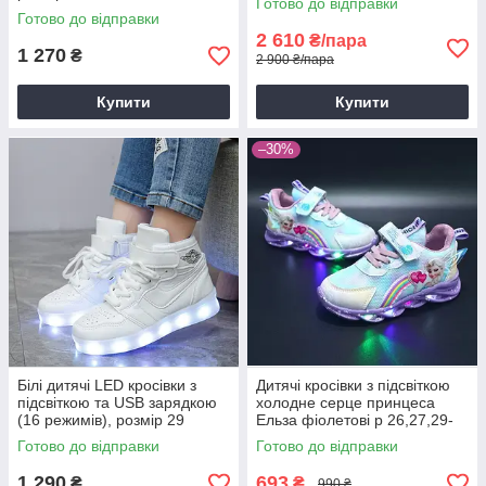
Готово до відправки
Готово до відправки
2 610
₴/пара
1 270
₴
2 900 ₴/пара
Купити
Купити
–30%
Білі дитячі LED кросівки з
Дитячі кросівки з підсвіткою
підсвіткою та USB зарядкою
холодне серце принцеса
(16 режимів), розмір 29
Ельза фіолетові р 26,27,29-
(устілка 18 см)
36
Готово до відправки
Готово до відправки
1 290
693
₴
₴
990 ₴