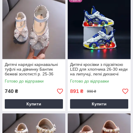
Дитячі нарядні карнавальні
Дитячі кросівки з підсвіткою
туфлі на дівчинку Бантик
LED для хлопчика 26-30 кеди
бежеві золотисті р. 25-36
на липучці, легкі дихаючі
кросівки з колесами дизайн
Готово до відправки
Готово до відправки
авто
740
891
₴
₴
990 ₴
Купити
Купити