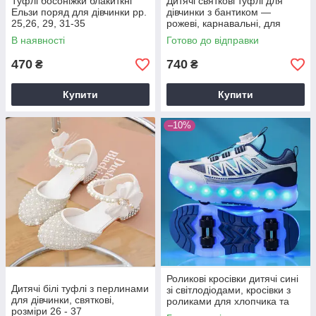
Туфлі босоніжки блакиткні
Дитячі святкові туфлі для
Ельзи поряд для дівчинки рр.
дівчинки з бантиком —
25,26, 29, 31-35
рожеві, карнавальні, для
ранку, фотосесії та свят р.
В наявності
Готово до відправки
26-35
470
740
₴
₴
Купити
Купити
–10%
Роликові кросівки дитячі сині
Дитячі білі туфлі з перлинами
зі світлодіодами, кросівки з
для дівчинки, святкові,
роликами для хлопчика та
розміри 26 - 37
дівчинки р. 30-40