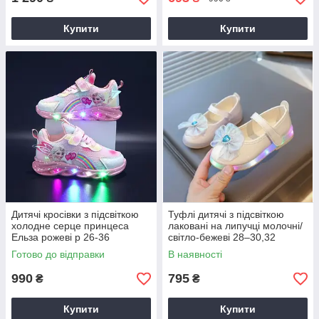
Купити
Купити
Дитячі кросівки з підсвіткою
Туфлі дитячі з підсвіткою
холодне серце принцеса
лаковані на липучці молочні/
Ельза рожеві р 26-36
світло-бежеві 28–30,32
святкові туфельки для
Готово до відправки
В наявності
дівчинки з LED підошвою
990
795
₴
₴
Купити
Купити