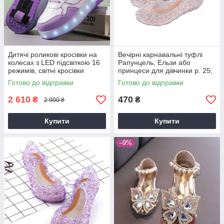
Дитячі роликові кросівки на
Вечірні карнавальні туфлі
колесах з LED підсвіткою 16
Рапунцель, Ельзи або
режимів, світні кросівки
принцеси для дівчинки р. 25,
трансформери для дітей
27-34 сріблясті білі
Готово до відправки
Готово до відправки
розміри 30-35,38-40
2 610
470
₴
₴
2 900 ₴
Купити
Купити
–9%