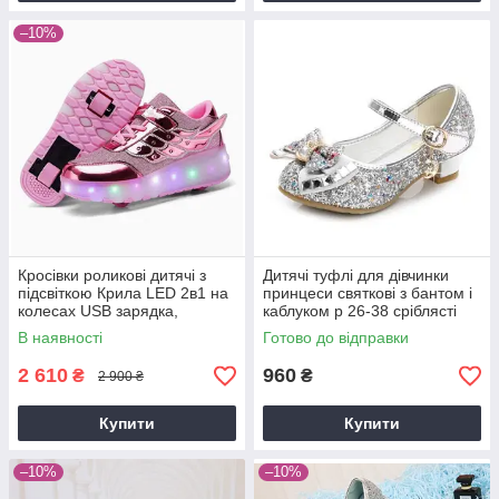
–10%
Кросівки роликові дитячі з
Дитячі туфлі для дівчинки
підсвіткою Крила LED 2в1 на
принцеси святкові з бантом і
колесах USB зарядка,
каблуком р 26-38 сріблясті
знімний ролик, 3 режими
блискучі
В наявності
Готово до відправки
світла, розміри 28-33
2 610
960
₴
₴
2 900 ₴
Купити
Купити
–10%
–10%