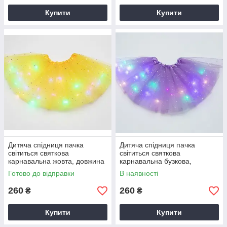
Купити
Купити
Дитяча спідниця пачка
Дитяча спідниця пачка
світиться святкова
світиться святкова
карнавальна жовта, довжина
карнавальна бузкова,
- 28 см (лисичка, білочка,
довжина - 28 см (квіточка,
Готово до відправки
В наявності
фрукти і т. д.)
принцеса і т. д.)
260
260
₴
₴
Купити
Купити