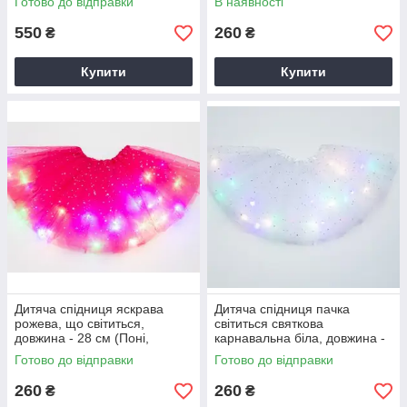
Готово до відправки
В наявності
фрукти і т. д.)
550
260
₴
₴
Купити
Купити
Дитяча спідниця яскрава
Дитяча спідниця пачка
рожева, що світиться,
світиться святкова
довжина - 28 см (Поні,
карнавальна біла, довжина -
Рапунцель, Анна, принцеса,
28 см (доповнить костюм
Готово до відправки
Готово до відправки
ягідка)
сніжинки і т. д.)
260
260
₴
₴