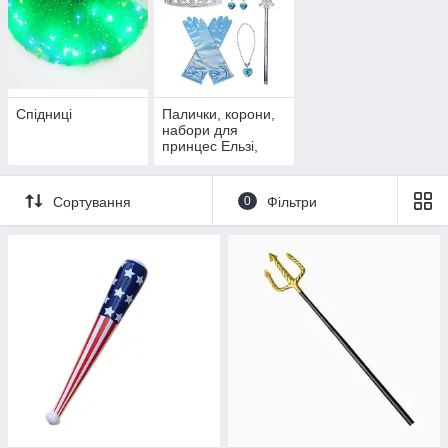
Спідниці
Палички, корони,
набори для
принцес Ельзі,
Анні, Рапунцель
та інших
Сортування
0
Фільтри