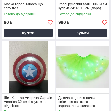
Маска героя Таноса що
Ігрові рукавиці Халк Hulk м’які
світиться
кулаки 24*18*12 см (пара)
Готово до відправки
Готово до відправки
80
990
₴
₴
Купити
Купити
Щит Капітан Америка Captain
Дитяча спідниця пачка
America 32 см зі звуком та
світиться святкова
підсвіткою
карнавальна салатова,
довжина - 28 см (овочі,