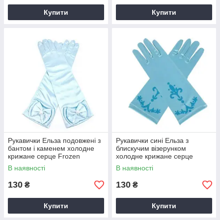
Купити
Купити
Рукавички Ельза подовжені з
Рукавички сині Ельза з
бантом і каменем холодне
блискучим візерунком
крижане серце Frozen
холодне крижане серце
Frozen дитячі
В наявності
В наявності
130
130
₴
₴
Купити
Купити