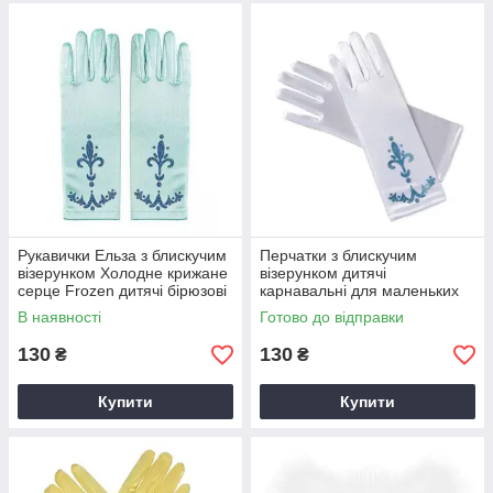
Рукавички Ельза з блискучим
Перчатки з блискучим
візерунком Холодне крижане
візерунком дитячі
серце Frozen дитячі бірюзові
карнавальні для маленьких
принцес білі
В наявності
Готово до відправки
130
130
₴
₴
Купити
Купити