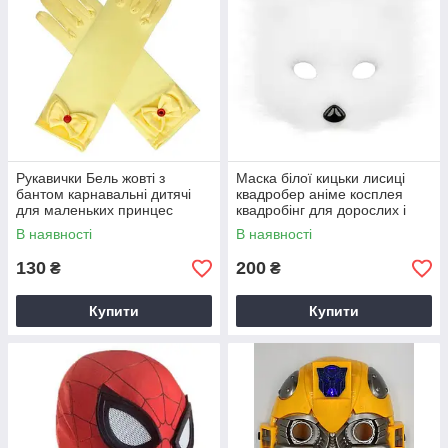
Рукавички Бель жовті з
Маска білої кицьки лисиці
бантом карнавальні дитячі
квадробер аніме косплея
для маленьких принцес
квадробінг для дорослих і
дітей люкс якість
В наявності
В наявності
130
200
₴
₴
Купити
Купити