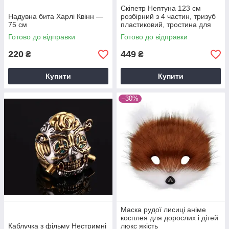
Скіпетр Нептуна 123 см
Надувна бита Харлі Квінн —
розбірний з 4 частин, тризуб
75 см
пластиковий, тростина для
Хелловіну, карнавалу та
Готово до відправки
Готово до відправки
косплею
220
449
₴
₴
Купити
Купити
–30%
Маска рудої лисиці аніме
косплея для дорослих і дітей
Каблучка з фільму Нестримні
люкс якість