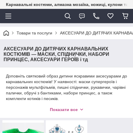
Карнавальні костюми, алмазна мозаїка, ножиці, кулони та б
Товари та послуги
АКСЕСУАРИ ДО ДИТЯЧИХ КАРНАВАЛ
АКСЕСУАРИ ДО ДИТЯЧИХ КАРНАВАЛЬНИХ
КОСТЮМІВ — МАСКИ, СПІДНИЧКИ, НАБОРИ
ПРИНЦЕС, АКСЕСУАРИ ГЕРОЇВ і тд
Доповніть святковий образ дитини яскравими аксесуарами до
карнавальних костюмів! У наявності: маски супергероїв і
персонажів мультфільмів, пишні спіднички, рукавички, чарівні
палички, обручі з бантиками, набори принцес, а також
комплекти котиків і песиків.
Такі аксесуари допоможуть створити ефектне перевтілення
Показати все
навіть без повного костюма!
Ідеально підходять для ранків, фотосесій, свят і творчих ігор.
Подаруйте дитині радість гри та казкового перевтілення —
легко і з задоволенням!