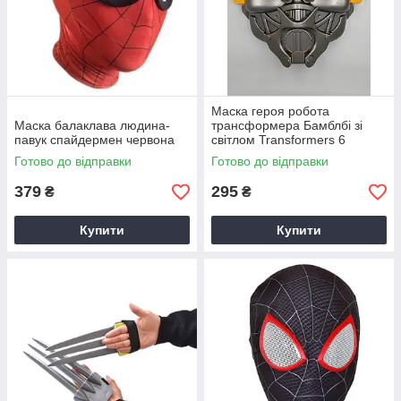
Маска героя робота
Маска балаклава людина-
трансформера Бамблбі зі
павук спайдермен червона
світлом Transformers 6
Bumblebee
Готово до відправки
Готово до відправки
379
295
₴
₴
Купити
Купити