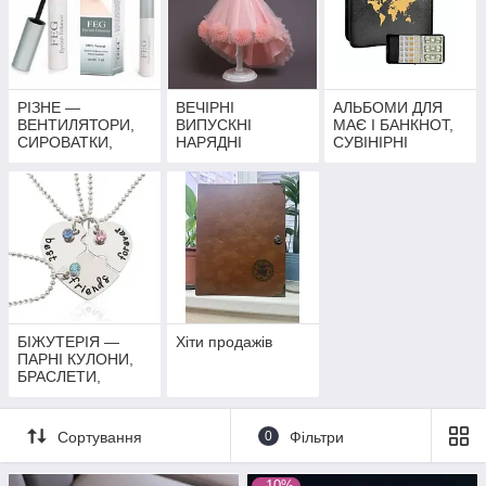
РІЗНЕ —
ВЕЧІРНІ
АЛЬБОМИ ДЛЯ
ВЕНТИЛЯТОРИ,
ВИПУСКНІ
МАЄ І БАНКНОТ,
СИРОВАТКИ,
НАРЯДНІ
СУВІНІРНІ
МОНЕТИ,
НАРЯДНІ СУКНІ
МОНEТИ
МОРСЬКИЙ РИС
ДЛЯ ДІВЧАТОК
БІЖУТЕРІЯ —
Хіти продажів
ПАРНІ КУЛОНИ,
БРАСЛЕТИ,
КІЛЬЦЯ
Сортування
0
Фільтри
–10%