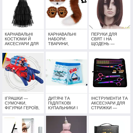
ПРИНЦЕС,
АКСЕСУАРИ
ГЕРОЇВ і тд
КАРНАВАЛЬНІ
КАРНАВАЛЬНІ
ПЕРУКИ ДЛЯ
КОСТЮМИ Й
НАБОРИ:
СВЯТ І НА
АКСЕСУАРИ ДЛЯ
ТВАРИНИ,
ЩОДЕНЬ —
ДОРОСЛИХ
ЩЕНЯЧИЙ
ЯСКРАВІ ОБРАЗИ
ПАТРУЛЬ,
НА БУДЬ-ЯКИЙ
СУПЕРГЕРОЇ ТА
СМАК
ГЕРОЇ
МУЛЬТФІЛЬМІВ
ІГРАШКИ —
ДИТЯЧІ ТА
ІНСТРУМЕНТИ ТА
СУМОЧКИ,
ПІДЛІТКОВІ
АКСЕСУАРИ ДЛЯ
ФІГУРКИ ГЕРОЇВ,
КУПАЛЬНИКИ І
СТРИЖКИ —
ІГРОВІ НАБОРИ,
ПЛАВКИ
НОЖИЦІ,
РЮКЗАКИ
НАБОРИ,
ПЕНЬЮАРИ