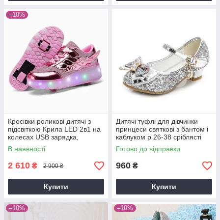
–10%
Кросівки роликові дитячі з
Дитячі туфлі для дівчинки
підсвіткою Крила LED 2в1 на
принцеси святкові з бантом і
колесах USB зарядка,
каблуком р 26-38 сріблясті
знімний ролик, 3 режими
блискучі
В наявності
Готово до відправки
світла, розміри 28-33
2 610
960
₴
₴
2 900 ₴
Купити
Купити
–10%
–10%