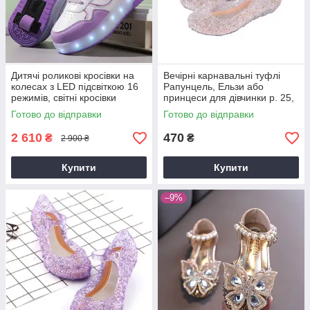
Дитячі роликові кросівки на
Вечірні карнавальні туфлі
колесах з LED підсвіткою 16
Рапунцель, Ельзи або
режимів, світні кросівки
принцеси для дівчинки р. 25,
трансформери для дітей
27-34 сріблясті білі
Готово до відправки
Готово до відправки
розміри 30-35,38-40
2 610
470
₴
₴
2 900 ₴
Купити
Купити
–9%