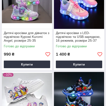
Дитячі кросівки для дівчаток з
Дитячі кросівки з LED-
підсвіткою Куромі Kuromi
підсвіткою та USB-зарядкою,
Angel, розміри 25-35
16 режимів, розміри 25-37
фіолетові
для дівчаток + подарунок!
Готово до відправки
Готово до відправки
990
1 400
₴
₴
Купити
Купити
–10%