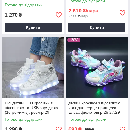
Готово до відправки
Готово до відправки
2 610
₴/пара
1 270
₴
2 900 ₴/пара
Купити
Купити
–30%
Білі дитячі LED кросівки з
Дитячі кросівки з підсвіткою
підсвіткою та USB зарядкою
холодне серце принцеса
(16 режимів), розмір 29
Ельза фіолетові р 26,27,29-
(устілка 18 см)
36
Готово до відправки
Готово до відправки
1 290
693
₴
₴
990 ₴