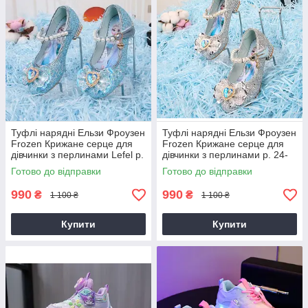
Туфлі нарядні Ельзи Фроузен
Туфлі нарядні Ельзи Фроузен
Frozen Крижане серце для
Frozen Крижане серце для
дівчинки з перлинами Lefel р.
дівчинки з перлинами р. 24-
26-32, 34-36 блакитні
36 сріблясті
Готово до відправки
Готово до відправки
990
990
₴
₴
1 100 ₴
1 100 ₴
Купити
Купити