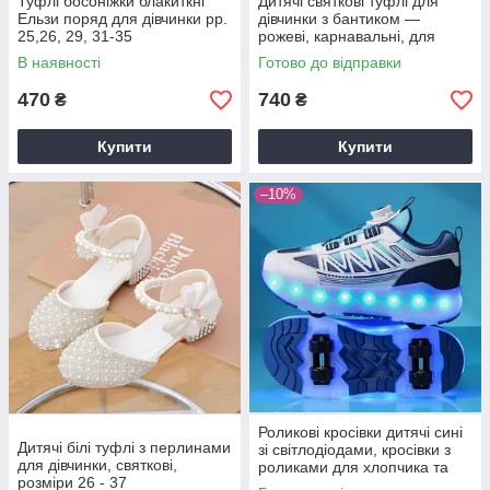
Туфлі босоніжки блакиткні
Дитячі святкові туфлі для
Ельзи поряд для дівчинки рр.
дівчинки з бантиком —
25,26, 29, 31-35
рожеві, карнавальні, для
ранку, фотосесії та свят р.
В наявності
Готово до відправки
26-35
470
740
₴
₴
Купити
Купити
–10%
Роликові кросівки дитячі сині
Дитячі білі туфлі з перлинами
зі світлодіодами, кросівки з
для дівчинки, святкові,
роликами для хлопчика та
розміри 26 - 37
дівчинки р. 30-40