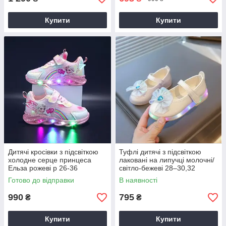
Купити
Купити
Дитячі кросівки з підсвіткою
Туфлі дитячі з підсвіткою
холодне серце принцеса
лаковані на липучці молочні/
Ельза рожеві р 26-36
світло-бежеві 28–30,32
святкові туфельки для
Готово до відправки
В наявності
дівчинки з LED підошвою
990
795
₴
₴
Купити
Купити