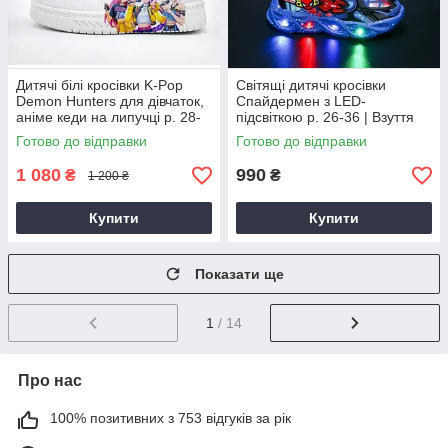
Дитячі білі кросівки K-Pop
Світящі дитячі кросівки
Demon Hunters для дівчаток,
Спайдермен з LED-
аніме кеди на липучці р. 28-
підсвіткою р. 26-36 | Взуття
33, взуття Кейпоп Мисливці
Людина-Павук для хлопчиків і
Готово до відправки
Готово до відправки
на демонів
дівчаток
1 080
990
₴
₴
1 200 ₴
Купити
Купити
Показати ще
1
/ 14
Про нас
100% позитивних з 753 відгуків за рік