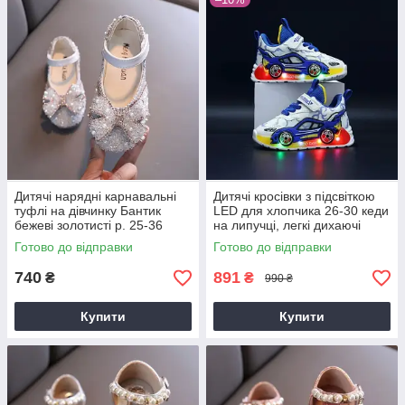
Дитячі нарядні карнавальні
Дитячі кросівки з підсвіткою
туфлі на дівчинку Бантик
LED для хлопчика 26-30 кеди
бежеві золотисті р. 25-36
на липучці, легкі дихаючі
кросівки з колесами дизайн
Готово до відправки
Готово до відправки
авто
740
891
₴
₴
990 ₴
Купити
Купити