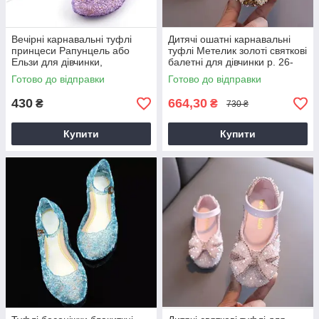
Вечірні карнавальні туфлі
Дитячі ошатні карнавальні
принцеси Рапунцель або
туфлі Метелик золоті святкові
Ельзи для дівчинки,
балетні для дівчинки р. 26-
фіолетові, розміри 29–34
33,35-36
Готово до відправки
Готово до відправки
430
664,30
₴
₴
730 ₴
Купити
Купити