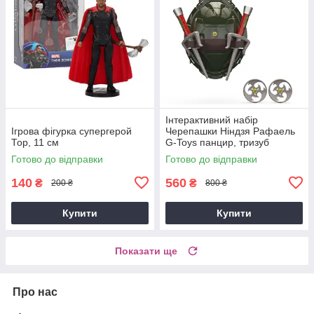
Інтерактивний набір
Ігрова фігурка супергерой
Черепашки Ніндзя Рафаель
Тор, 11 см
G-Toys панцир, тризуб
Рафаеля, пов'язка Рафаеля,
Готово до відправки
Готово до відправки
сюрікени, червоний
140
560
₴
₴
200 ₴
800 ₴
Купити
Купити
Показати ще
Про нас