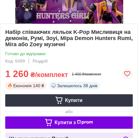
Набір співаючих ляльок K-Pop Мисливиця на
демонів, Румі, Зоуі, Міра Demon Hunters Rumi,
Mira або Zoey музичні
Готово до відправки
Код: 6499
Роздріб
1 260
₴/комплект
1 400 ₴/комплект
Економія
140 ₴
Залишилось
38 днів
Купити
або
Купити з