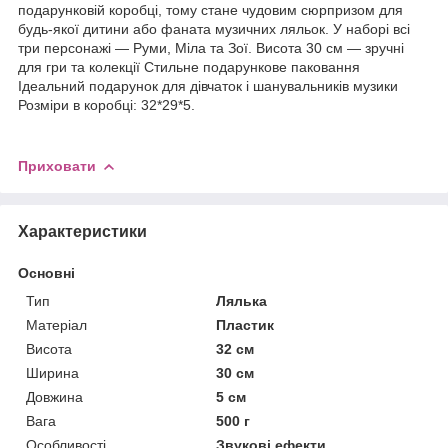
подарунковій коробці, тому стане чудовим сюрпризом для
будь-якої дитини або фаната музичних ляльок. У наборі всі
три персонажі — Руми, Міла та Зої. Висота 30 см — зручні
для гри та колекції Стильне подарункове паковання
Ідеальний подарунок для дівчаток і шанувальників музики
Розміри в коробці: 32*29*5.
Приховати
Характеристики
Основні
Тип
Лялька
Матеріал
Пластик
Висота
32 см
Ширина
30 см
Довжина
5 см
Вага
500 г
Особливості
Звукові ефекти