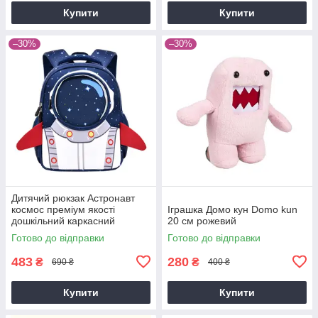
Купити
Купити
–30%
–30%
Дитячий рюкзак Астронавт
космос преміум якості
Іграшка Домо кун Domo kun
дошкільний каркасний
20 см рожевий
водовідштовхувальний
Готово до відправки
Готово до відправки
483
280
₴
₴
690 ₴
400 ₴
Купити
Купити