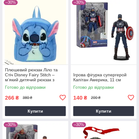
–30%
–30%
Плюшевий рюкзак Ліло та
Стіч Disney Fairy Stitch –
Ігрова фігурка супергерой
м’який дитячий рюкзак з
Капітан Америка, 11 см
вушками та мордочкою
Готово до відправки
Готово до відправки
266
140
₴
₴
380 ₴
200 ₴
Купити
Купити
–30%
–30%