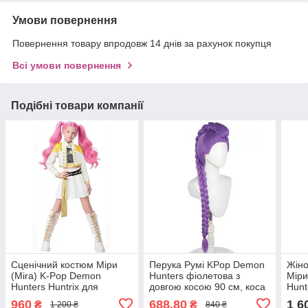
Умови повернення
Повернення товару впродовж 14 днів за рахунок покупця
Всі умови повернення
Подібні товари компанії
Сценічний костюм Міри
Перука Румі KPop Demon
Жіно
(Mira) K-Pop Demon
Hunters фіолетова з
Міри
Hunters Huntrix для
довгою косою 90 см, коса
Hunt
дівчинки 110-140 см –
знімається на крабику,
косп
960
688,80
1 6
₴
₴
1 200 ₴
840 ₴