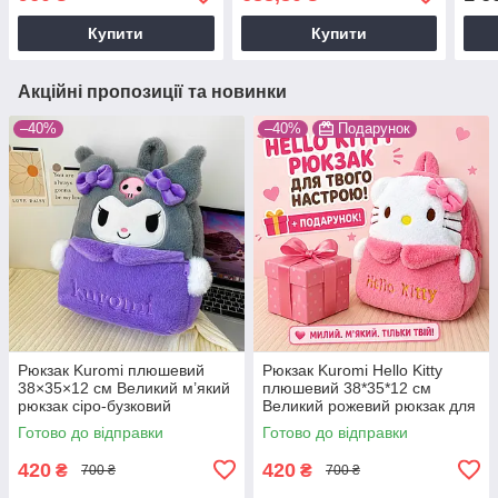
дитячий костюм K-pop,
косплей Мисливиці на
демо
косплей Мисливиці
демонів
кост
Купити
Купити
Акційні пропозиції та новинки
–40%
–40%
Подарунок
Рюкзак Kuromi плюшевий
Рюкзак Kuromi Hello Kitty
38×35×12 см Великий м’який
плюшевий 38*35*12 см
рюкзак сіро-бузковий
Великий рожевий рюкзак для
фанатів аніме
Готово до відправки
Готово до відправки
420
420
₴
₴
700 ₴
700 ₴