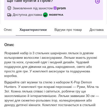
Що таке купити з Пром?
Замовлення під захистом
Доступна доставка
Опис
Характеристики
Відгуки про товар
Доставка
Опис
Яскравий набір із 3 стильних шарнірних ляльок із довгим
кольоровим волоссям і аксесуарами. Ляльки мають рухомі
руки та ноги, сучасний одяг і модний дизайн. Чудовий
подарунок для дівчинки на день народження, свято або
просто для гри. У комплекті аксесуари та подарункова
коробка.
Відкрийте світ музики та стилю з набором K-Pop Demon
Hunters. У комплекті три яскраві персонажі — Руми, Міла та
Зої. Кожна лялька співає і світиться, роблячи гру ще
захопливішою й інтерактивнішою. Ляльки заввишки 30 см —
зручні для сюжетно-рольових ігор, колекціонування або
декору дитячої кімнати. Комплект постачається в стильній