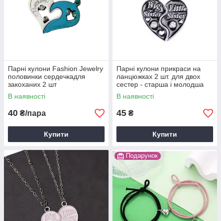
Парні кулони Fashion Jewelry
Парні кулони прикраси на
половинки сердечкадля
ланцюжках 2 шт. для двох
закоханих 2 шт
сестер - старша і молодша
В наявності
В наявності
40
45
₴/пара
₴
Купити
Купити
Подарунок