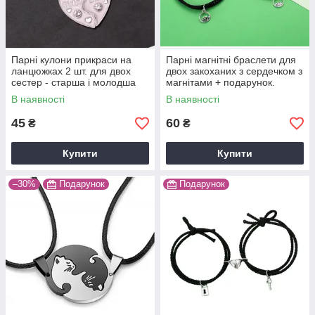
Парні кулони прикраси на
Парні магнітні браслети для
ланцюжках 2 шт. для двох
двох закоханих з сердечком з
сестер - старша і молодша
магнітами + подарунок.
В наявності
В наявності
45
60
₴
₴
Купити
Купити
–30%
Подарунок
Подарунок