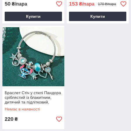
50
153
₴/пара
₴/пара
170 ₴/пара
Купити
Купити
Браслет Стіч у стилі Пандора
сріблястий із блакитним,
дитячий та підлітковий,
незамкнутий
Немає в наявності
220
₴