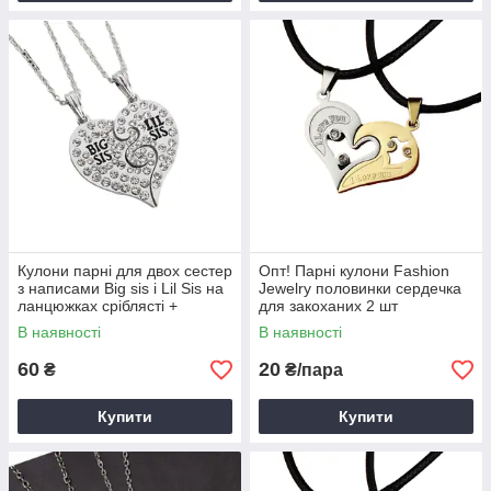
Кулони парні для двох сестер
Опт! Парні кулони Fashion
з написами Big sis і Lil Sis на
Jewelry половинки сердечка
ланцюжках сріблясті +
для закоханих 2 шт
подарунок
В наявності
В наявності
60
20
₴
₴/пара
Купити
Купити