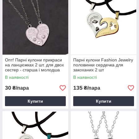
Опт! Парні кулони прикраси
Парні кулони Fashion Jewelry
на ланцюжках 2 шт. для двох
половинки сердечка для
сестер - старша і молодша
закоханих 2 шт
В наявності
В наявності
30
135
₴/пара
₴/пара
Купити
Купити