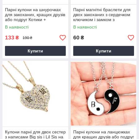
Парні кулони на шнурочках
Парні магнітні браслети для
для закоханих, кращих друзів
двох закоханих з сердечком
або подруг Котики +
ключиком і замком з
подарунок
магнітами + подарунок
В наявності
В наявності
133
60
₴
₴
190 ₴
Купити
Купити
Кулони парні для двох сестер
Парні кулони на ланцюжках
з написами Big sis і Lil Sis на
для кращих друзів або подруг