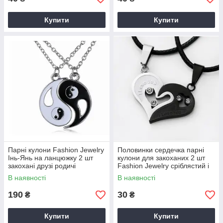
Купити
Купити
Парні кулони Fashion Jewelry
Половинки сердечка парні
Інь-Янь на ланцюжку 2 шт
кулони для закоханих 2 шт
закохані друзі родичі
Fashion Jewelry сріблястий і
чорний
В наявності
В наявності
190
30
₴
₴
Купити
Купити