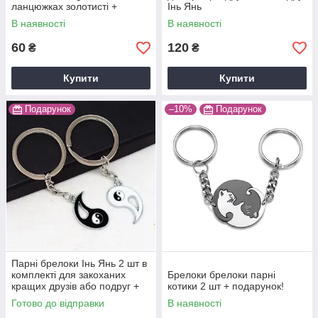
ланцюжках золотисті +
Інь Янь
подарунок
В наявності
В наявності
60
120
₴
₴
Купити
Купити
Подарунок
–10%
Подарунок
Парні брелоки Інь Янь 2 шт в
комплекті для закоханих
Брелоки брелоки парні
кращих друзів або подруг +
котики 2 шт + подарунок!
подарунок
Готово до відправки
В наявності