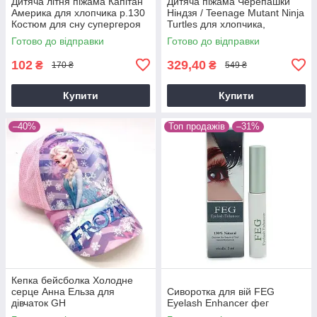
Дитяча літня піжама Капітан
Дитяча піжама Черепашки
Америка для хлопчика р.130
Ніндзя / Teenage Mutant Ninja
Костюм для сну супергероя
Turtles для хлопчика,
бавовна, р. 100, 120
Готово до відправки
Готово до відправки
102
329,40
₴
₴
170 ₴
549 ₴
Купити
Купити
–40%
Топ продажів
–31%
Кепка бейсболка Холодне
серце Анна Ельза для
Сиворотка для вій FEG
дівчаток GH
Eyelash Enhancer фег