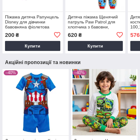
Піжама дитяча Рапунцель
Дитяча піжама Щенячий
Дитя
Disney для дівчинки
патруль Paw Patrol для
кост
бавовняна фіолетова
хлопчика з бавовни,
100,
піжама з принцесою р.
розмір 100
см Н
200
620
576
₴
₴
95,100,120 см
дівч
для 
Купити
Купити
Акційні пропозиції та новинки
–40%
–40%