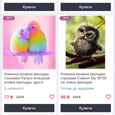
Купити
Купити
–30%
–30%
Алмазна мозаїка викладка
Алмазна мозаїка викладка
стразами Папуги кольорові
стразами Совеня Diy 30*30
(повна викладка, круглі
см повна викладка
стрази) 20*20 см
В наявності
Готово до відправки
77
98
₴
₴
110 ₴
140 ₴
Купити
Купити