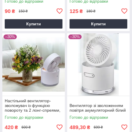
Готово до відправки
Готово до відправки
90
125
₴
₴
150 ₴
180 ₴
Купити
Купити
–30%
–30%
Настільний вентилятор-
зволожувач із функцією
Вентилятор зі зволоженням
повороту та 2 лонг-спреями,
повітря акумуляторний білий
30 Вт
Готово до відправки
Готово до відправки
420
489,30
₴
₴
600 ₴
699 ₴