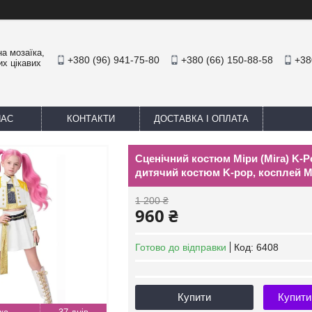
а мозаїка,
+380 (96) 941-75-80
+380 (66) 150-88-58
+38
их цікавих
НАС
КОНТАКТИ
ДОСТАВКА І ОПЛАТА
Сценічний костюм Міри (Mira) K-P
дитячий костюм K-pop, косплей 
1 200 ₴
960 ₴
Готово до відправки
Код:
6408
Купити
Купити