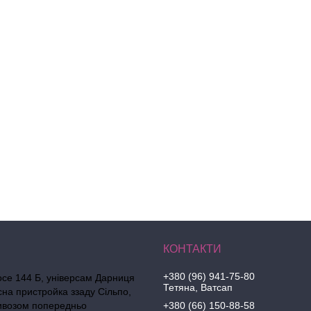
+380 (96) 941-75-80
осе 144 Б, універсам Дарниця
Тетяна, Ватсап
сна пристройка ззаду Сільпо,
ивозом попередньо
+380 (66) 150-88-58