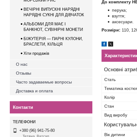
МОРСЬКИЙ РИС
До комплекту Н
ВЕЧІРНІ ВИПУСКНІ НАРЯДНІ
перука;
НАРЯДНІ СУКНІ ДЛЯ ДІВЧАТОК
взуття;
аксесуари.
АЛЬБОМИ ДЛЯ МАЄ І
БАНКНОТ, СУВІНІРНІ МОНEТИ
Розміри:
110, 120
БІЖУТЕРІЯ — ПАРНІ КУЛОНИ,
БРАСЛЕТИ, КІЛЬЦЯ
Хіти продажів
Характеристи
О нас
Основні атри
Отзывы
Стать
Часто задаваемые вопросы
Тематика костю
Доставка и оплата
Колір
Стан
Контакти
Вид виробу
Користувальн
+380 (96) 941-75-80
Вік дитини
Тетяна, Ватсап