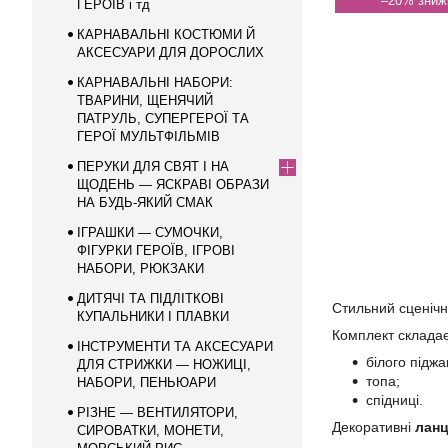
–20%
ГЕРОЇВ і тд
КАРНАВАЛЬНІ КОСТЮМИ Й
АКСЕСУАРИ ДЛЯ ДОРОСЛИХ
КАРНАВАЛЬНІ НАБОРИ:
ТВАРИНИ, ЩЕНЯЧИЙ
ПАТРУЛЬ, СУПЕРГЕРОЇ ТА
ГЕРОЇ МУЛЬТФІЛЬМІВ
ПЕРУКИ ДЛЯ СВЯТ І НА
ЩОДЕНЬ — ЯСКРАВІ ОБРАЗИ
НА БУДЬ-ЯКИЙ СМАК
ІГРАШКИ — СУМОЧКИ,
ФІГУРКИ ГЕРОЇВ, ІГРОВІ
НАБОРИ, РЮКЗАКИ
ДИТЯЧІ ТА ПІДЛІТКОВІ
Стильний сценіч
КУПАЛЬНИКИ І ПЛАВКИ
Комплект складає
ІНСТРУМЕНТИ ТА АКСЕСУАРИ
білого підж
ДЛЯ СТРИЖКИ — НОЖИЦІ,
топа;
НАБОРИ, ПЕНЬЮАРИ
спідниці.
РІЗНЕ — ВЕНТИЛЯТОРИ,
Декоративні
ланц
СИРОВАТКИ, МОНЕТИ,