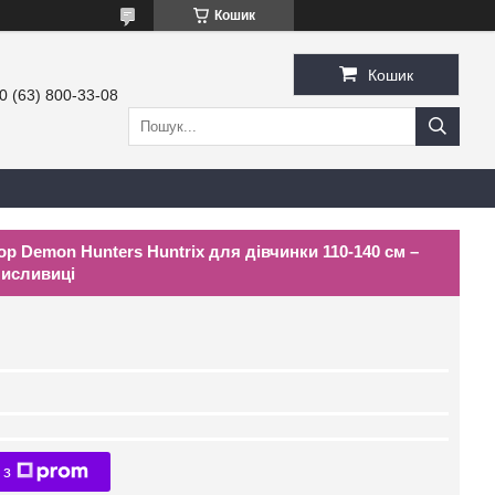
Кошик
Кошик
0 (63) 800-33-08
op Demon Hunters Huntrix для дівчинки 110-140 см –
Мисливиці
 з