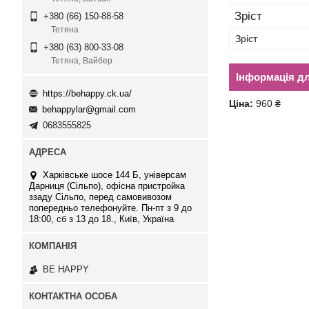
Зріст
+380 (66) 150-88-58
Тетяна
Зріст
+380 (63) 800-33-08
Тетяна, Вайбер
Інформація д
https://behappy.ck.ua/
Ціна:
960 ₴
behappylar@gmail.com
0683555825
Харківське шосе 144 Б, універсам
Дарниця (Сільпо), офісна пристройка
ззаду Сільпо, перед самовивозом
попередньо телефонуйте. Пн-пт з 9 до
18:00, сб з 13 до 18., Київ, Україна
BE HAPPY