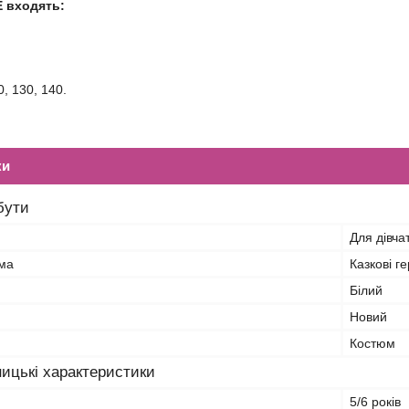
Е входять:
, 130, 140.
ки
бути
Для дівча
ма
Казкові ге
Білий
Новий
Костюм
ицькі характеристики
5/6 років