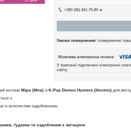
37 днів
+380 (96) 941-75-80
повернення това
У компанії підключені електронні пла
сайту.
ний костюм
Міри (Mira)
із
K-Pop Demon Hunters (Huntrix)
для висту
ться з:
ака із золотистим оздобленням;
южки, ґудзики та оздоблення є імітацією
.