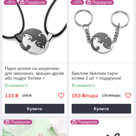
–30%
Подарунок
–10%
Подарунок
Парні кулони на шнурочках
для закоханих, кращих друзів
Брелоки брелоки парні
або подруг Котики +
котики 2 шт + подарунок!
подарунок
В наявності
В наявності
133
153
₴
₴/пара
190 ₴
170 ₴/пара
Купити
Купити
Подарунок
Подарунок