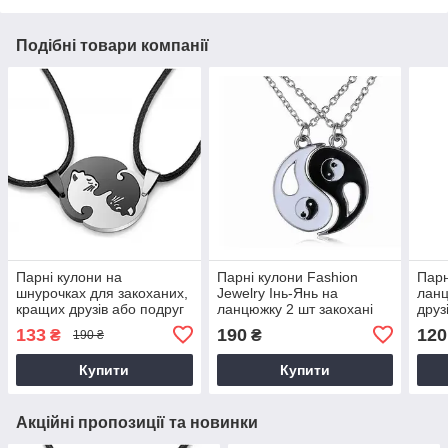
Подібні товари компанії
Парні кулони на
Парні кулони Fashion
Парн
шнурочках для закоханих,
Jewelry Інь-Янь на
лан
кращих друзів або подруг
ланцюжку 2 шт закохані
друз
Котики + подарунок
друзі родичі
133
190
120
₴
₴
190 ₴
Купити
Купити
Акційні пропозиції та новинки