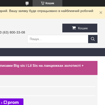
Кошик
хідний. Вашу заявку буде опрацьовано в найближчий робочий
Кошик
0 (63) 800-33-08
исами Big sis і Lil Sis на ланцюжках золотисті +
 з