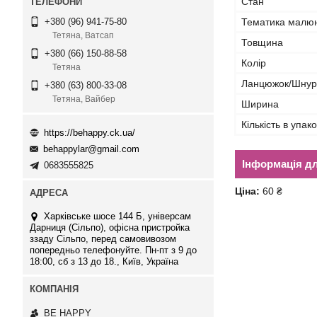
Стан
Тематика малю
+380 (96) 941-75-80
Тетяна, Ватсап
Товщина
+380 (66) 150-88-58
Колір
Тетяна
Ланцюжок/Шнур
+380 (63) 800-33-08
Тетяна, Вайбер
Ширина
Кількість в упако
https://behappy.ck.ua/
behappylar@gmail.com
Інформація д
0683555825
Ціна:
60 ₴
Харківське шосе 144 Б, універсам
Дарниця (Сільпо), офісна пристройка
ззаду Сільпо, перед самовивозом
попередньо телефонуйте. Пн-пт з 9 до
18:00, сб з 13 до 18., Київ, Україна
BE HAPPY