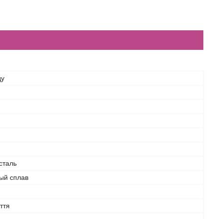
ду
сталь
ый сплав
ття