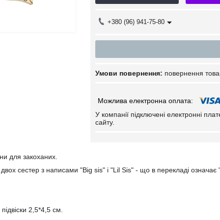
+380 (96) 941-75-80
повернення това
У компанії підключені електронні пла
сайту.
ни для закоханих.
двох сестер з написами "Big sis" і "Lil Sis" - що в перекладі означа
підвіски 2,5*4,5 см.