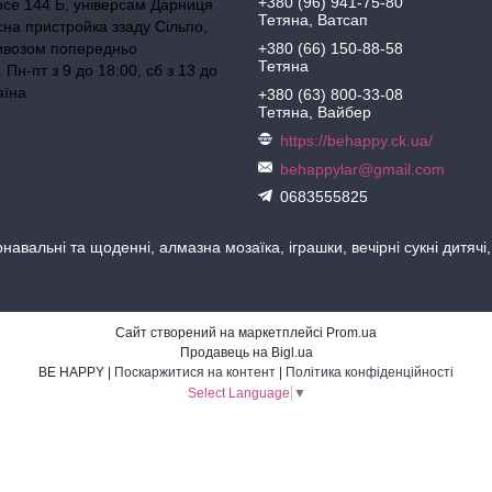
+380 (96) 941-75-80
осе 144 Б, універсам Дарниця
Тетяна, Ватсап
сна пристройка ззаду Сільпо,
ивозом попередньо
+380 (66) 150-88-58
Тетяна
Пн-пт з 9 до 18:00, сб з 13 до
аїна
+380 (63) 800-33-08
Тетяна, Вайбер
https://behappy.ck.ua/
behappylar@gmail.com
0683555825
навальні та щоденні, алмазна мозаїка, іграшки, вечірні сукні дитячі
Сайт створений на маркетплейсі
Prom.ua
Продавець на Bigl.ua
BE HAPPY |
Поскаржитися на контент
|
Політика конфіденційності
Select Language
▼