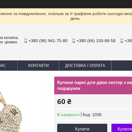
ення та повідомлення, оскільки за її графіком роботи сьогодні ви
день.
а мозаїка,
+380 (96) 941-75-80
+380 (66) 150-88-58
+38
их цікавих
НАС
КОНТАКТИ
ДОСТАВКА І ОПЛАТА
Кулони парні для двох сестер з нап
подарунок
60 ₴
В наявності
Код:
1035
Купити
Купити