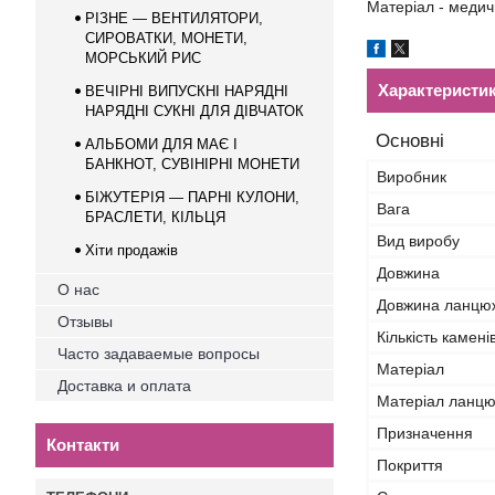
Матеріал - медич
РІЗНЕ — ВЕНТИЛЯТОРИ,
СИРОВАТКИ, МОНЕТИ,
МОРСЬКИЙ РИС
Характеристи
ВЕЧІРНІ ВИПУСКНІ НАРЯДНІ
НАРЯДНІ СУКНІ ДЛЯ ДІВЧАТОК
Основні
АЛЬБОМИ ДЛЯ МАЄ І
БАНКНОТ, СУВІНІРНІ МОНEТИ
Виробник
БІЖУТЕРІЯ — ПАРНІ КУЛОНИ,
Вага
БРАСЛЕТИ, КІЛЬЦЯ
Вид виробу
Хіти продажів
Довжина
О нас
Довжина ланцю
Отзывы
Кількість камені
Часто задаваемые вопросы
Матеріал
Доставка и оплата
Матеріал ланц
Призначення
Контакти
Покриття