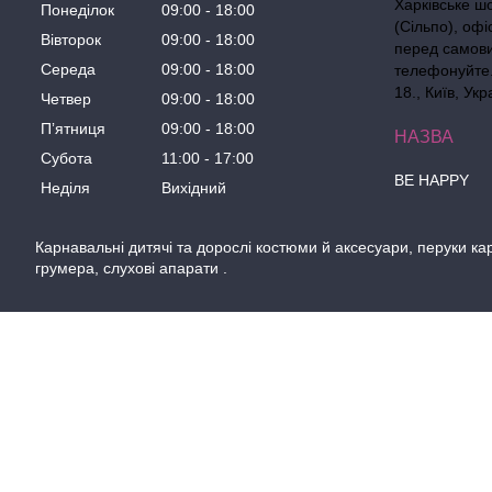
Харківське ш
Понеділок
09:00
18:00
(Сільпо), офі
Вівторок
09:00
18:00
перед самов
Середа
09:00
18:00
телефонуйте. 
18., Київ, Укр
Четвер
09:00
18:00
Пʼятниця
09:00
18:00
Субота
11:00
17:00
BE HAPPY
Неділя
Вихідний
Карнавальні дитячі та дорослі костюми й аксесуари, перуки кар
грумера, слухові апарати .