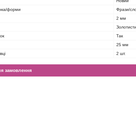
Новий
нка/форми
Фрази/сл
2 мм
Золотист
ок
Так
25 мм
вці
2 шт.
ля замовлення