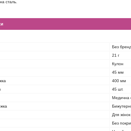
на сталь.
ки
Без брен
21 г
Кулон
45 мм
жка
400 мм
в
45 шт.
Медична 
южка
Бижутерн
Для жінок
Без покри