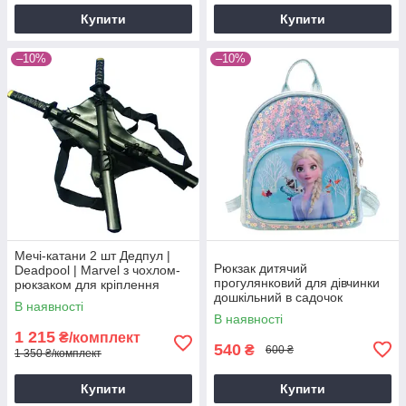
Купити
Купити
–10%
–10%
Мечі-катани 2 шт Дедпул |
Рюкзак дитячий
Deadpool | Marvel з чохлом-
прогулянковий для дівчинки
рюкзаком для кріплення
дошкільний в садочок
В наявності
Холодне серце з Ельзою
В наявності
блакитний
1 215
₴/комплект
540
₴
600 ₴
1 350 ₴/комплект
Купити
Купити