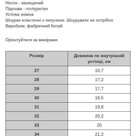
Носок - захищений
Підошва - поліуретан
Устілка знімна
Шнурки еластичні з липучкою. Шнурувати не потрібно
Виробник: фабричний Китай
Орієнтуйтеся за вимірами.
Розмір
Довжина по внутрішній
устілці, см
27
16,7
28
17,2
29
17,7
30
18,5
31
19,8
32
20,2
33
20
34
21,2