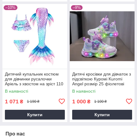
–10%
–9%
Дитячий купальник костюм
Дитячі кросівки для дівчаток з
для дівчинки русалочки
підсвіткою Куромі Kuromi
Аріель з хвостом на зріст 110
Angel розмір 25 фіолетові
В наявності
В наявності
1 071
1 000
₴
₴
1 190 ₴
1 100 ₴
Купити
Купити
Про нас