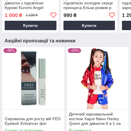
дівчаток з підсвіткою
підсвіткою холодне серце
підс
Куромі Kuromi Angel
принцеса Ельза рожеві р
заря
розмір 25 фіолетові
26-36
розм
1 000
990
1 2
₴
₴
1 100 ₴
Купити
Купити
Акційні пропозиції та новинки
–30%
–20%
Дитячий карнавальний
Сироватка для росту вій FEG
костюм Харлі Квінн Harley
Eyelash Enhancer фег
Quinn для дівчаток 6 в 1 на
зріст S 95-105 см
Готово до відправки
В наявності