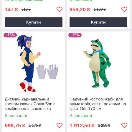
147
959,20
₴
₴
210 ₴
1 199 ₴
Купити
Купити
–15%
–15%
Дитячий карнавальний
Надувний костюм жаби для
костюм їжачок Сонік Sonic,
аніматорів, свят і реклами на
комбінезон з шапкою та
зріст 155-170 см
рукавичками, на зріст 95–105
В наявності
В наявності
см
998,75
1 912,50
₴
₴
1 175 ₴
2 250 ₴