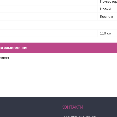
Поліесте
Новий
Костюм
110 см
ля замовлення
плект