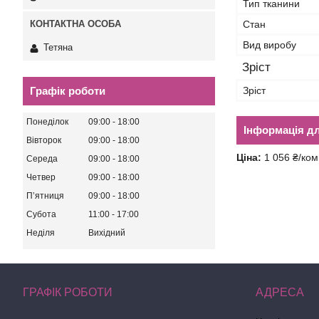
Тип тканини
Стан
Вид виробу
Тетяна
Зріст
Зріст
Графік роботи
Понеділок
09:00
18:00
Інформація д
Вівторок
09:00
18:00
Ціна:
1 056 ₴/ком
Середа
09:00
18:00
Четвер
09:00
18:00
Пʼятниця
09:00
18:00
Субота
11:00
17:00
Неділя
Вихідний
ГРАФІК РОБОТИ