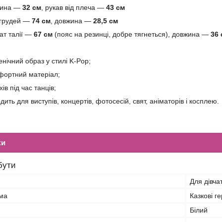
жина —
32 см
, рукав від плеча —
43 см
 грудей —
74 см
, довжина —
28,5 см
ат талії —
67 см
(пояс на резинці, добре тягнеться), довжина —
36 
нічний образ у стилі K-Pop;
мфортний матеріал;
ів під час танців;
дить для виступів, концертів, фотосесій, свят, аніматорів і косплею.
ки
бути
Для дівча
ма
Казкові ге
Білий