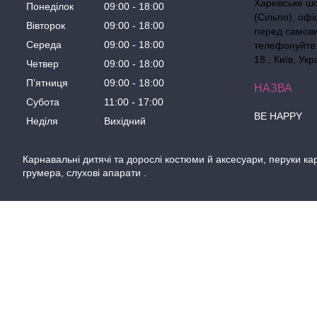
Харківське ш
Понеділок
09:00
18:00
(Сільпо), офі
Вівторок
09:00
18:00
перед самов
Середа
09:00
18:00
телефонуйте. 
18., Київ, Укр
Четвер
09:00
18:00
Пʼятниця
09:00
18:00
Субота
11:00
17:00
BE HAPPY
Неділя
Вихідний
Карнавальні дитячі та дорослі костюми й аксесуари, перуки кар
грумера, слухові апарати .