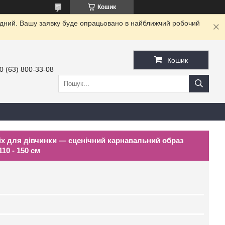
Кошик
хідний. Вашу заявку буде опрацьовано в найближчий робочий
Кошик
0 (63) 800-33-08
ix для дівчинки — сценічний карнавальний образ
10 - 150 см