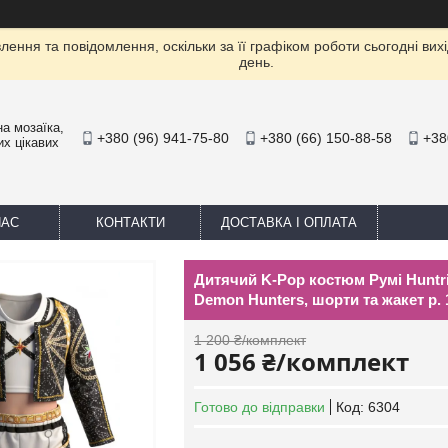
ення та повідомлення, оскільки за її графіком роботи сьогодні ви
день.
а мозаїка,
+380 (96) 941-75-80
+380 (66) 150-88-58
+38
их цікавих
НАС
КОНТАКТИ
ДОСТАВКА І ОПЛАТА
Дитячий K-Pop костюм Румі Huntr
Demon Hunters, шорти та жакет р. 1
1 200 ₴/комплект
1 056 ₴/комплект
Готово до відправки
Код:
6304