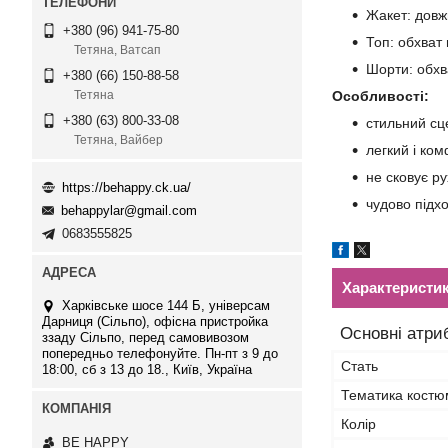
Жакет: дов
+380 (96) 941-75-80
Топ: обхват
Тетяна, Ватсап
Шорти: обхв
+380 (66) 150-88-58
Особливості:
Тетяна
+380 (63) 800-33-08
стильний сце
Тетяна, Вайбер
легкий і ко
не сковує рух
https://behappy.ck.ua/
чудово підхо
behappylar@gmail.com
0683555825
Характеристи
Харківське шосе 144 Б, універсам
Дарниця (Сільпо), офісна пристройка
Основні атри
ззаду Сільпо, перед самовивозом
попередньо телефонуйте. Пн-пт з 9 до
Стать
18:00, сб з 13 до 18., Київ, Україна
Тематика костю
Колір
BE HAPPY