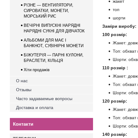
жакет
РІЗНЕ — ВЕНТИЛЯТОРИ,
топ
СИРОВАТКИ, МОНЕТИ,
МОРСЬКИЙ РИС
шорти
ВЕЧІРНІ ВИПУСКНІ НАРЯДНІ
Заміри виробу:
НАРЯДНІ СУКНІ ДЛЯ ДІВЧАТОК
100 розмір:
АЛЬБОМИ ДЛЯ МАЄ І
Жакет: дов
БАНКНОТ, СУВІНІРНІ МОНEТИ
Топ: обхват
БІЖУТЕРІЯ — ПАРНІ КУЛОНИ,
Шорти: обхв
БРАСЛЕТИ, КІЛЬЦЯ
110 розмір :
Хіти продажів
Жакет: дов
О нас
Топ: обхват
Отзывы
Шорти: обхв
Часто задаваемые вопросы
120 розмір:
Доставка и оплата
Жакет: дов
Топ: обхват
Контакти
Шорти: обхв
140 розмір: