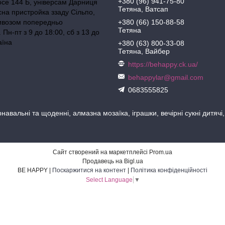
+380 (96) 941-75-80
осе 144 Б, універсам Дарниця
Тетяна, Ватсап
сна пристройка ззаду Сільпо,
ивозом попередньо
+380 (66) 150-88-58
Тетяна
Пн-пт з 9 до 18:00, сб з 13 до
аїна
+380 (63) 800-33-08
Тетяна, Вайбер
https://behappy.ck.ua/
behappylar@gmail.com
0683555825
навальні та щоденні, алмазна мозаїка, іграшки, вечірні сукні дитячі
Сайт створений на маркетплейсі
Prom.ua
Продавець на Bigl.ua
BE HAPPY |
Поскаржитися на контент
|
Політика конфіденційності
Select Language
▼