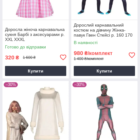
Дорослий карнавальний
Доросла жіноча карнавальна
костюм на дівчину Жінка-
сукня Барбі з аксесуарами р.
павук Гвен Стейсі р. 160 170
XXL XXXL
180 190
В наявності
Готово до відправки
980
₴/комплект
320
₴
1 600 ₴
1 400 ₴/комплект
Купити
Купити
–30%
–30%