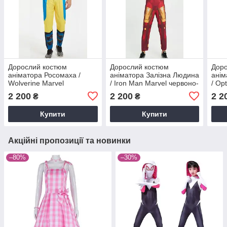
Дорослий костюм
Дорослий костюм
Дор
аніматора Росомаха /
аніматора Залізна Людина
анім
Wolverine Marvel
/ Iron Man Marvel червоно-
/ Op
карнавальний комбінезон
золотий карнавальний
Tran
2 200
2 200
2 2
₴
₴
з м’язами, маскою та
комбінезон з м’язами та
карн
кігтями
маскою
з м’
Купити
Купити
Акційні пропозиції та новинки
–80%
–30%