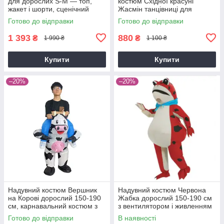
для дорослих S-M — топ,
костюм Східної красуні
жакет і шорти, сценічний
Жасмін танцівниці для
cosplay костюм Demon
східних танців, р. S M L
Готово до відправки
Готово до відправки
Hunters
1 393
880
₴
₴
1 990 ₴
1 100 ₴
Купити
Купити
–20%
–20%
Надувний костюм Вершник
Надувний костюм Червона
на Корові дорослий 150-190
Жабка дорослий 150-190 см
см, карнавальний костюм з
з вентилятором і живленням
компресором, смішний
— карнавальний Frog costum
Готово до відправки
В наявності
костюм для вечірок та