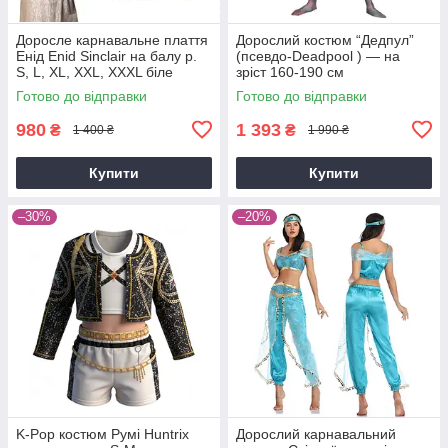
Доросле карнавальне плаття
Дорослий костюм “Дедпул”
Енід Enid Sinclair на балу р.
(псевдо-Deadpool ) — на
S, L, XL, XXL, XXXL біле
зріст 160-190 см
Готово до відправки
Готово до відправки
980
1 393
₴
₴
1 400 ₴
1 990 ₴
Купити
Купити
–30%
–20%
K-Pop костюм Румі Huntrix
Дорослий карнавальний