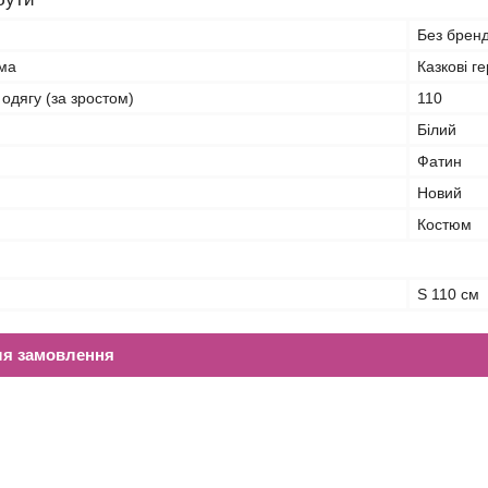
Без брен
ма
Казкові ге
 одягу (за зростом)
110
Білий
Фатин
Новий
Костюм
S 110 см
ля замовлення