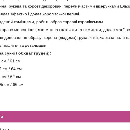
ина, рукава та корсет декоровані переливчастими візерунками Ельз
лядає ефектно і додає королівської величі.
адений камінцями, робить образ справді королівським.
скраве мерехтіння, яке можна включати та вимикати, додає магії веч
я доповнення образу: корона (діадема), рукавички, чарівна паличка
ь пошиття та деталізація.
а сукні / обхват грудей):
 см / 61 см
 см / 64 см
 см / 62 см
5 см / 66 см
ки
бути