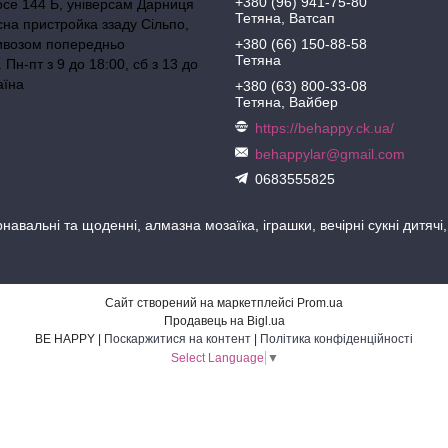
+380 (96) 941-75-80
осе 144 Б, універсам Дарниця
Тетяна, Ватсап
сна пристройка ззаду Сільпо,
ивозом попередньо
+380 (66) 150-88-58
Тетяна
Пн-пт з 9 до 18:00, сб з 13 до
аїна
+380 (63) 800-33-08
Тетяна, Вайбер
https://behappy.ck.ua/
behappylar@gmail.com
0683555825
навальні та щоденні, алмазна мозаїка, іграшки, вечірні сукні дитячі
Сайт створений на маркетплейсі
Prom.ua
Продавець на Bigl.ua
BE HAPPY |
Поскаржитися на контент
|
Політика конфіденційності
Select Language
▼