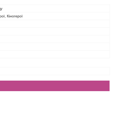
ду
рої, Кіногерої