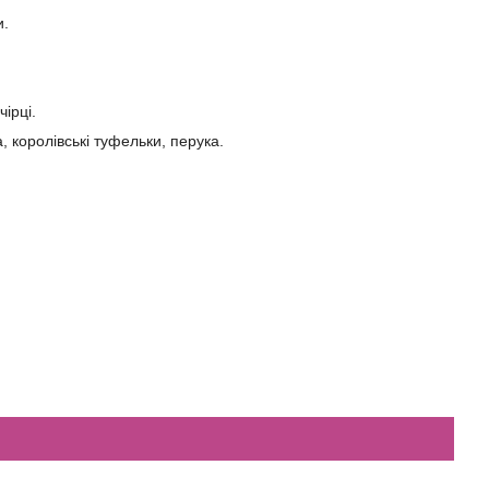
и.
ірці.
, королівські туфельки, перука.