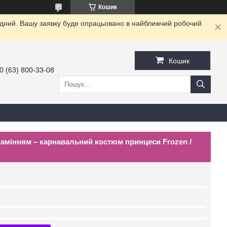
Кошик
хідний. Вашу заявку буде опрацьовано в найближчий робочий
Кошик
0 (63) 800-33-08
 камінням – карнавальний костюм принцеси Frozen /