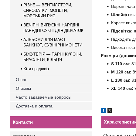
РІЗНЕ — ВЕНТИЛЯТОРИ,
Верхня част
СИРОВАТКИ, МОНЕТИ,
Шлейф
виг
МОРСЬКИЙ РИС
Корсет викл
ВЕЧІРНІ ВИПУСКНІ НАРЯДНІ
НАРЯДНІ СУКНІ ДЛЯ ДІВЧАТОК
Підсвітка:
я
Підходить дл
АЛЬБОМИ ДЛЯ МАЄ І
БАНКНОТ, СУВІНІРНІ МОНEТИ
Висока якіст
БІЖУТЕРІЯ — ПАРНІ КУЛОНИ,
Розміри (довжин
БРАСЛЕТИ, КІЛЬЦЯ
S 110 см:
81
Хіти продажів
M 120 см:
89
О нас
L 130 см:
91
Отзывы
XL 140 см:
9
Часто задаваемые вопросы
Доставка и оплата
Характеристи
Контакти
Основні атри