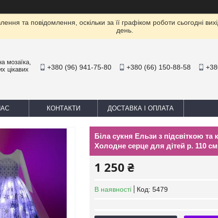
ення та повідомлення, оскільки за її графіком роботи сьогодні ви
день.
а мозаїка,
+380 (96) 941-75-80
+380 (66) 150-88-58
+38
их цікавих
НАС
КОНТАКТИ
ДОСТАВКА І ОПЛАТА
Біла сукня Ельзи з підсвіткою та
Холодне серце для дітей р. 110 см
1 250 ₴
В наявності
Код:
5479