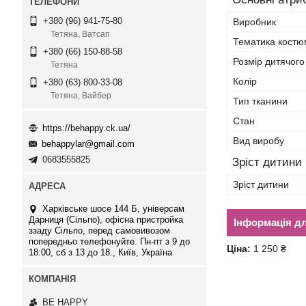
+380 (96) 941-75-80
Виробник
Тетяна, Ватсап
Тематика костю
+380 (66) 150-88-58
Розмір дитячого
Тетяна
Колір
+380 (63) 800-33-08
Тетяна, Вайбер
Тип тканини
Стан
https://behappy.ck.ua/
Вид виробу
behappylar@gmail.com
0683555825
Зріст дитини
Зріст дитини
Харківське шосе 144 Б, універсам
Дарниця (Сільпо), офісна пристройка
Інформація д
ззаду Сільпо, перед самовивозом
попередньо телефонуйте. Пн-пт з 9 до
Ціна:
1 250 ₴
18:00, сб з 13 до 18., Київ, Україна
BE HAPPY