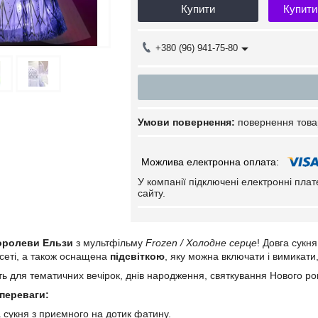
Купити
Купити
+380 (96) 941-75-80
повернення това
У компанії підключені електронні пла
сайту.
оролеви Ельзи
з мультфільму
Frozen / Холодне серце
! Довга сукня 
сеті, а також оснащена
підсвіткою
, яку можна включати і вимикати
ть для тематичних вечірок, днів народження, святкування Нового рок
переваги:
а сукня з приємного на дотик фатину.