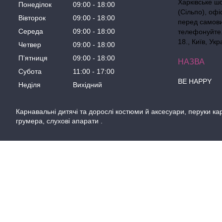
Харківське ш
Понеділок
09:00
18:00
(Сільпо), офі
Вівторок
09:00
18:00
перед самов
Середа
09:00
18:00
телефонуйте. 
18., Київ, Укр
Четвер
09:00
18:00
Пʼятниця
09:00
18:00
Субота
11:00
17:00
BE HAPPY
Неділя
Вихідний
Карнавальні дитячі та дорослі костюми й аксесуари, перуки кар
грумера, слухові апарати .