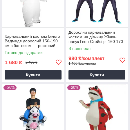
Дорослий карнавальний
Карнавальний костюм Білого
костюм на дівчину Жінка-
Ведмедя дорослий 150-190
павук Гвен Стейсі р. 160 170
см з бантиком — ростовий
180 190
В наявності
костюм ведмедика для
Готово до відправки
аніматорів
980
₴/комплект
1 680
₴
2 400 ₴
1 400 ₴/комплект
Купити
Купити
–20%
–20%