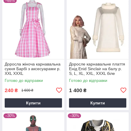
–85%
Доросла жіноча карнавальна
Доросле карнавальне плаття
сукня Барбі з аксесуарами р.
Енід Enid Sinclair на балу р.
XXL XXXL
S, L, XL, XXL, XXXL біле
Готово до відправки
Готово до відправки
240
1 400
₴
₴
1 600 ₴
Купити
Купити
–30%
–30%