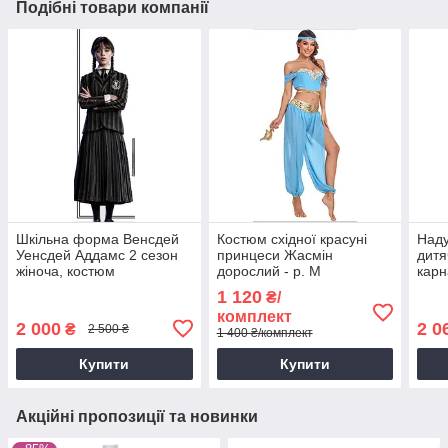
Подібні товари компанії
Шкільна форма Венсдей
Костюм східної красуні
Над
Уенсдей Аддамс 2 сезон
принцеси Жасмін
дитя
жіноча, костюм
дорослий - р. M
карн
Wednesday Addams для
вент
1 120
₴/
аніматорів і вечірок,
кос
комплект
розмір M L
Хелл
2 000
2 0
₴
2 500 ₴
1 400 ₴/комплект
Купити
Купити
Акційні пропозиції та новинки