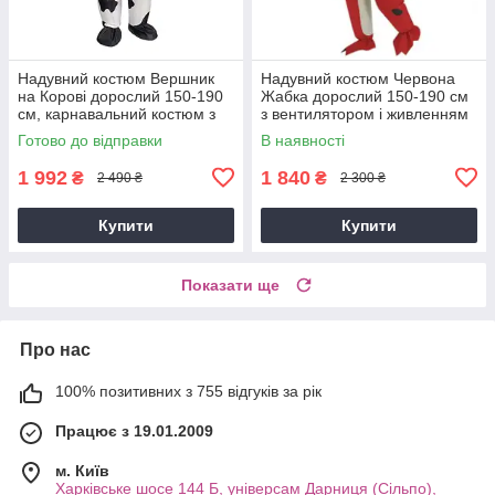
Надувний костюм Вершник
Надувний костюм Червона
на Корові дорослий 150-190
Жабка дорослий 150-190 см
см, карнавальний костюм з
з вентилятором і живленням
компресором, смішний
— карнавальний Frog costum
Готово до відправки
В наявності
костюм для вечірок та
Хелловіну
1 992
1 840
₴
₴
2 490 ₴
2 300 ₴
Купити
Купити
Показати ще
Про нас
100% позитивних з 755 відгуків за рік
Працює з 19.01.2009
м. Київ
Харківське шосе 144 Б, універсам Дарниця (Сільпо),