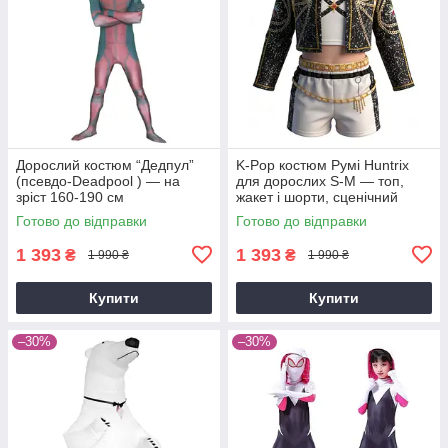
Дорослий костюм “Дедпул”
K-Pop костюм Румі Huntrix
(псевдо-Deadpool ) — на
для дорослих S-M — топ,
зріст 160-190 см
жакет і шорти, сценічний
cosplay костюм Demon
Готово до відправки
Готово до відправки
Hunters
1 393
1 393
₴
₴
1 990 ₴
1 990 ₴
Купити
Купити
–30%
–30%