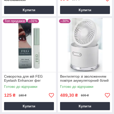
490 ₴/комплект
Купити
Купити
Топ продажів
–31%
–30%
Сиворотка для вій FEG
Вентилятор зі зволоженням
Eyelash Enhancer фег
повітря акумуляторний білий
Готово до відправки
Готово до відправки
125
489,30
₴
₴
180 ₴
699 ₴
Купити
Купити