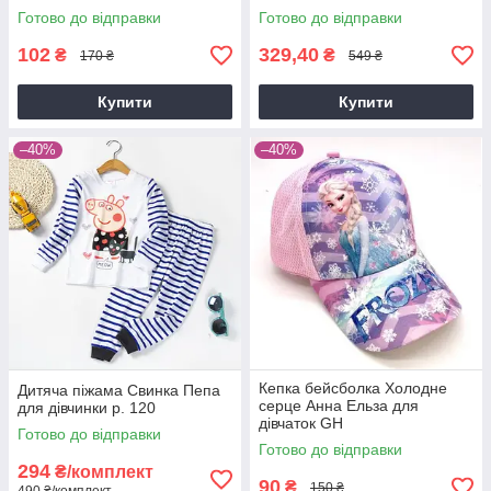
бавовна, р. 100, 120
Готово до відправки
Готово до відправки
102
329,40
₴
₴
170 ₴
549 ₴
Купити
Купити
–40%
–40%
Кепка бейсболка Холодне
Дитяча піжама Свинка Пепа
серце Анна Ельза для
для дівчинки р. 120
дівчаток GH
Готово до відправки
Готово до відправки
294
₴/комплект
90
₴
150 ₴