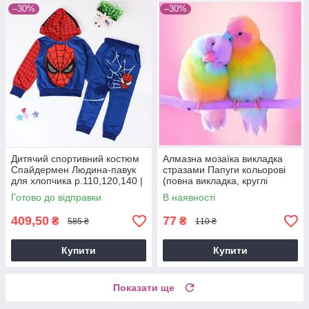
–30%
–30%
Дитячий спортивний костюм
Алмазна мозаїка викладка
Спайдермен Людина-павук
стразами Папуги кольорові
для хлопчика р.110,120,140 |
(повна викладка, круглі
Костюм Marvel Spiderman
стрази) 20*20 см
Готово до відправки
В наявності
409,50
77
₴
₴
585 ₴
110 ₴
Купити
Купити
Показати ще