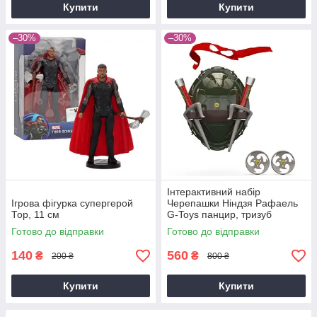
Купити
Купити
–30%
–30%
Інтерактивний набір
Ігрова фігурка супергерой
Черепашки Ніндзя Рафаель
Тор, 11 см
G-Toys панцир, тризуб
Рафаеля, пов'язка Рафаеля,
Готово до відправки
Готово до відправки
сюрікени, червоний
140
560
₴
₴
200 ₴
800 ₴
Купити
Купити