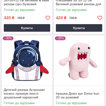
38×35×12 см Великий м’який
плюшевий 38*35*12 см
рюкзак сіро-бузковий
Великий рожевий рюкзак для
фанатів аніме
Готово до відправки
Готово до відправки
420
420
₴
₴
700 ₴
700 ₴
Купити
Купити
–30%
–30%
Дитячий рюкзак Астронавт
космос преміум якості
Іграшка Домо кун Domo kun
дошкільний каркасний
20 см рожевий
водовідштовхувальний
Готово до відправки
Готово до відправки