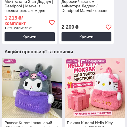
Мечі-катани 2 шт Дедпул |
Дорослий костюм
Deadpool | Marvel з
аніматора Дедпул /
чохлом-рюкзаком для
Deadpool Marvel червоно-
кріплення
чорний карнавальний
1 215
₴/
комбінезон з м’язами та
комплект
маскою
2 200
₴
1 350 ₴/комплект
Купити
Купити
Акційні пропозиції та новинки
–40%
–40%
Подарунок
Рюкзак Kuromi плюшевий
Рюкзак Kuromi Hello Kitty