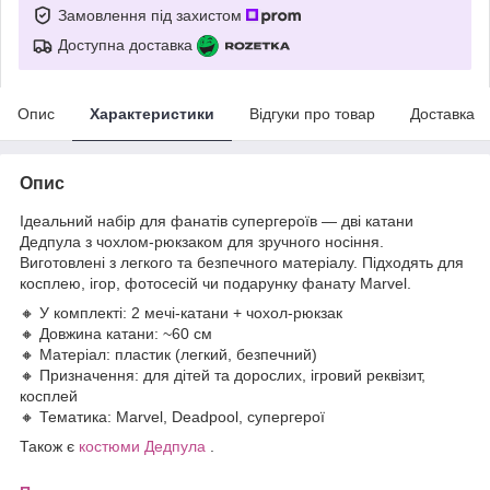
Замовлення під захистом
Доступна доставка
Опис
Характеристики
Відгуки про товар
Доставка
Опис
Ідеальний набір для фанатів супергероїв — дві катани
Дедпула з чохлом-рюкзаком для зручного носіння.
Виготовлені з легкого та безпечного матеріалу. Підходять для
косплею, ігор, фотосесій чи подарунку фанату Marvel.
🔸 У комплекті: 2 мечі-катани + чохол-рюкзак
🔸 Довжина катани: ~60 см
🔸 Матеріал: пластик (легкий, безпечний)
🔸 Призначення: для дітей та дорослих, ігровий реквізит,
косплей
🔸 Тематика: Marvel, Deadpool, супергерої
Також є
костюми Дедпула
.