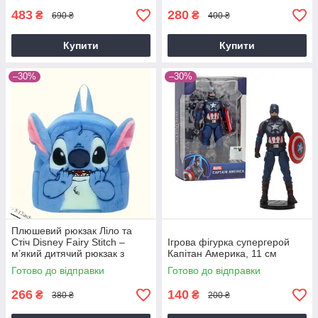
483
280
₴
₴
690 ₴
400 ₴
Купити
Купити
–30%
–30%
Плюшевий рюкзак Ліло та
Стіч Disney Fairy Stitch –
Ігрова фігурка супергерой
м’який дитячий рюкзак з
Капітан Америка, 11 см
вушками та мордочкою
Готово до відправки
Готово до відправки
266
140
₴
₴
380 ₴
200 ₴