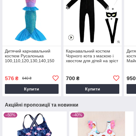
Дитячий карнавальний
Карнавальний костюм
Дитя
костюм Русалонька
Чорного кота з маскою і
кост
100,110,120,130,140,150
хвостом для дітей на зріст
Майн
см Наряд русалки для
85-140 см
Mine
дівчинки Сукня-принцеса
см
для ранку та свята
576
700
950
₴
₴
640 ₴
Купити
Купити
Акційні пропозиції та новинки
–50%
–40%