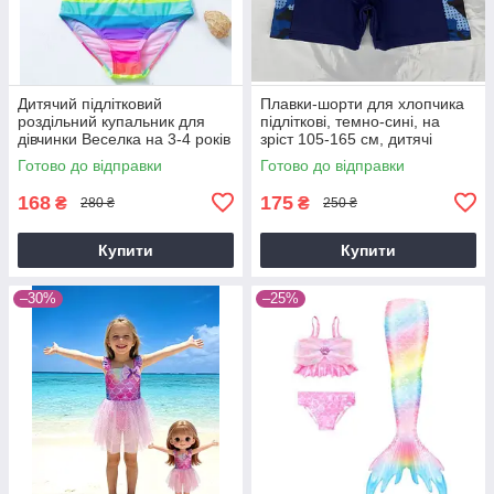
Дитячий підлітковий
Плавки-шорти для хлопчика
роздільний купальник для
підліткові, темно-сині, на
дівчинки Веселка на 3-4 років
зріст 105-165 см, дитячі
пляжні плавки
Готово до відправки
Готово до відправки
168
175
₴
₴
280 ₴
250 ₴
Купити
Купити
–30%
–25%