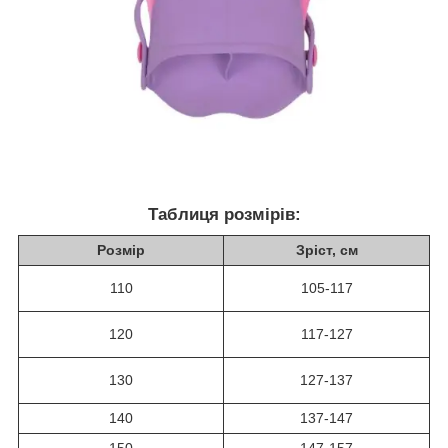
Таблиця розмірів:
Розмір
Зріст, см
110
105-117
120
117-127
130
127-137
140
137-147