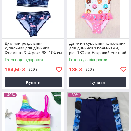
Дитячий роздільний
Дитячий суцільний купальник
купальник для дівчинки
для дівчинки з пончиками,
Фламінго 3–4 роки 98–104 см
ріст 130 см Яскравий слитний
купальник для дитини
Готово до відправки
Готово до відправки
164,50
186
₴
₴
329 ₴
310 ₴
Купити
Купити
–40%
–30%