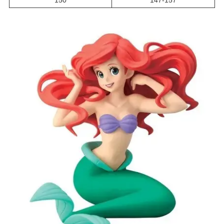
150
147-157