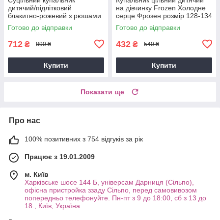
дитячий/підлітковий
на дівчинку Frozen Холодне
блакитно-рожевий з рюшами
серце Фрозен розмір 128-134
та шапочкою в комплекті K-
см
Готово до відправки
Готово до відправки
pop Hunter X стиль р. 110,120
712
432
₴
₴
890 ₴
540 ₴
Купити
Купити
Показати ще
Про нас
100% позитивних з 754 відгуків за рік
Працює з 19.01.2009
м. Київ
Харківське шосе 144 Б, універсам Дарниця (Сільпо),
офісна пристройка ззаду Сільпо, перед самовивозом
попередньо телефонуйте. Пн-пт з 9 до 18:00, сб з 13 до
18., Київ, Україна