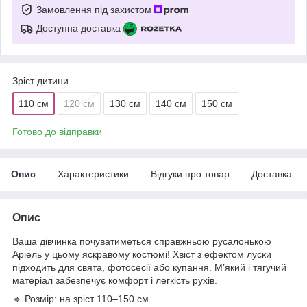
Замовлення під захистом
Доступна доставка
Зріст дитини
110 см
120 см
130 см
140 см
150 см
Готово до відправки
Опис
Характеристики
Відгуки про товар
Доставка
Опис
Ваша дівчинка почуватиметься справжньою русалонькою
Аріель у цьому яскравому костюмі! Хвіст з ефектом луски
підходить для свята, фотосесії або купання. М’який і тягучий
матеріал забезпечує комфорт і легкість рухів.
🔹 Розмір: на зріст 110–150 см