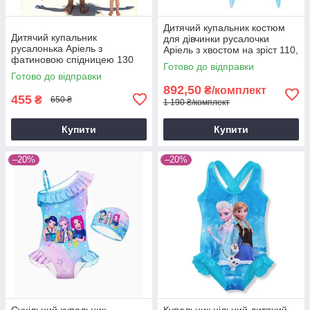
Дитячий купальник костюм
Дитячий купальник
для дівчинки русалочки
русалонька Аріель з
Аріель з хвостом на зріст 110,
фатиновою спідницею 130
120, 130, 140, 150
Готово до відправки
см суцільний купальник для
Готово до відправки
дівчинки Rainbow Mermaid
892,50
₴/комплект
455
₴
650 ₴
1 190 ₴/комплект
Купити
Купити
–20%
–20%
Суцільний купальник
Купальник цільний дитячий