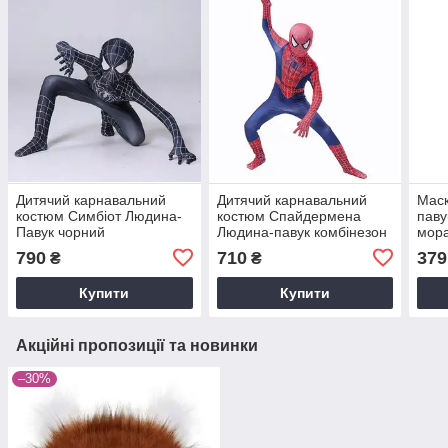
Дитячий карнавальний
Дитячий карнавальний
Маск
костюм Симбіот Людина-
костюм Спайдермена
паву
Павук чорний
Людина-павук комбінезон
мор
(Спайдермен) —
з маскою GH р.100 см
790
710
379
₴
₴
комбінезон + маска,
розміри 100–160
Купити
Купити
Акційні пропозиції та новинки
–30%