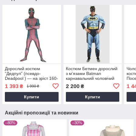
Дорослий костюм
Костюм Бетмен дорослий
Чоло
“Дедпул” (псевдо-
з м’язами Batman
кост
Deadpool ) — на зріст 160-
карнавальний чоловічий
Посе
190 см
комбінезон з плащем і
1 393
2 200
1 4
₴
₴
1 990 ₴
маскою
Купити
Купити
Акційні пропозиції та новинки
–80%
–30%