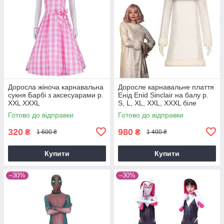
Доросла жіноча карнавальна
Доросле карнавальне плаття
сукня Барбі з аксесуарами р.
Енід Enid Sinclair на балу р.
XXL XXXL
S, L, XL, XXL, XXXL біле
Готово до відправки
Готово до відправки
320
980
₴
₴
1 600 ₴
1 400 ₴
Купити
Купити
–30%
–30%