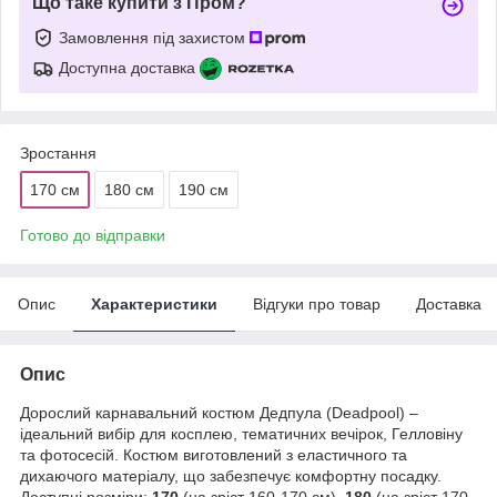
Що таке купити з Пром?
Замовлення під захистом
Доступна доставка
Зростання
170 см
180 см
190 см
Готово до відправки
Опис
Характеристики
Відгуки про товар
Доставка
Опис
Дорослий карнавальний костюм Дедпула (Deadpool) –
ідеальний вибір для косплею, тематичних вечірок, Гелловіну
та фотосесій. Костюм виготовлений з еластичного та
дихаючого матеріалу, що забезпечує комфортну посадку.
Доступні розміри:
170
(на зріст 160-170 см),
180
(на зріст 170-