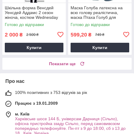
Шкільна форма Венсдей
Маска Голуба латексна на
Уенсдей Аддамс 2 сезон
всю голову реалістична,
жіноча, костюм Wednesday
маска Птаха Голуб для
Addams для аніматорів і
карнавалу, Хелловіну,
Готово до відправки
Готово до відправки
вечірок, розмір M L
косплею та виступів
2 000
599,20
₴
₴
2 500 ₴
749 ₴
Купити
Купити
Показати ще
Про нас
100% позитивних з 753 відгуків за рік
Працює з 19.01.2009
м. Київ
Харківське шосе 144 Б, універсам Дарниця (Сільпо),
офісна пристройка ззаду Сільпо, перед самовивозом
попередньо телефонуйте. Пн-пт з 9 до 18:00, сб з 13 до
18., Київ, Україна