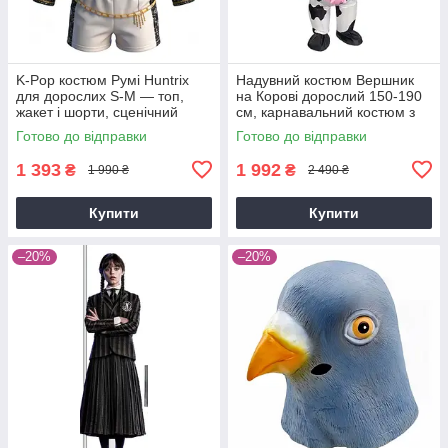
K-Pop костюм Румі Huntrix
Надувний костюм Вершник
для дорослих S-M — топ,
на Корові дорослий 150-190
жакет і шорти, сценічний
см, карнавальний костюм з
cosplay костюм Demon
компресором, смішний
Готово до відправки
Готово до відправки
Hunters
костюм для вечірок та
Хелловіну
1 393
1 992
₴
₴
1 990 ₴
2 490 ₴
Купити
Купити
–20%
–20%