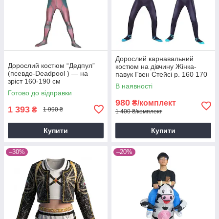
Дорослий карнавальний
Дорослий костюм “Дедпул”
костюм на дівчину Жінка-
(псевдо-Deadpool ) — на
павук Гвен Стейсі р. 160 170
зріст 160-190 см
180 190
В наявності
Готово до відправки
980
₴/комплект
1 393
₴
1 990 ₴
1 400 ₴/комплект
Купити
Купити
–30%
–20%