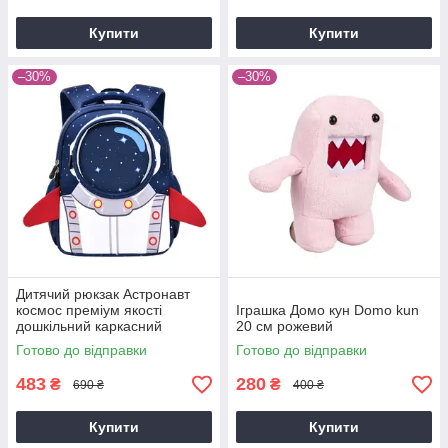
Купити
Купити
–30%
–30%
Дитячий рюкзак Астронавт
космос преміум якості
Іграшка Домо кун Domo kun
дошкільний каркасний
20 см рожевий
водовідштовхувальний
Готово до відправки
Готово до відправки
483
280
₴
₴
690 ₴
400 ₴
Купити
Купити