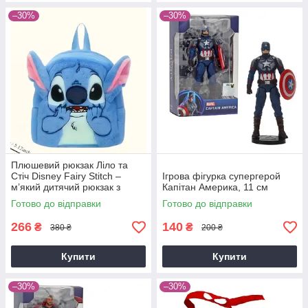
–30%
–30%
Плюшевий рюкзак Ліло та
Стіч Disney Fairy Stitch –
Ігрова фігурка супергерой
м’який дитячий рюкзак з
Капітан Америка, 11 см
вушками та мордочкою
Готово до відправки
Готово до відправки
266
140
₴
₴
380 ₴
200 ₴
Купити
Купити
–30%
–30%