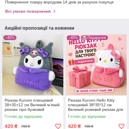
Повернення товару впродовж 14 днів за рахунок покупця
Всі умови повернення
Акційні пропозиції та новинки
–40%
–40%
Подарунок
Рюкзак Kuromi плюшевий
Рюкзак Kuromi Hello Kitty
38×35×12 см Великий м’який
плюшевий 38*35*12 см
рюкзак сіро-бузковий
Великий рожевий рюкзак для
фанатів аніме
Готово до відправки
Готово до відправки
420
420
₴
₴
700 ₴
700 ₴