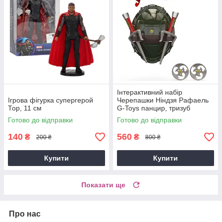
Інтерактивний набір
Ігрова фігурка супергерой
Черепашки Ніндзя Рафаель
Тор, 11 см
G-Toys панцир, тризуб
Рафаеля, пов'язка Рафаеля,
Готово до відправки
Готово до відправки
сюрікени, червоний
140
560
₴
₴
200 ₴
800 ₴
Купити
Купити
Показати ще
Про нас