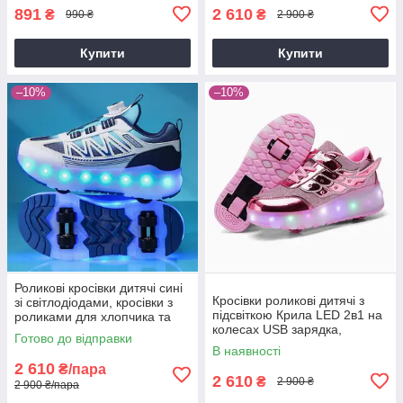
891
2 610
₴
₴
990 ₴
2 900 ₴
Купити
Купити
–10%
–10%
Роликові кросівки дитячі сині
Кросівки роликові дитячі з
зі світлодіодами, кросівки з
підсвіткою Крила LED 2в1 на
роликами для хлопчика та
колесах USB зарядка,
дівчинки р. 30-40
Готово до відправки
знімний ролик, 3 режими
В наявності
світла, розміри 28-33
2 610
₴/пара
2 610
₴
2 900 ₴
2 900 ₴/пара