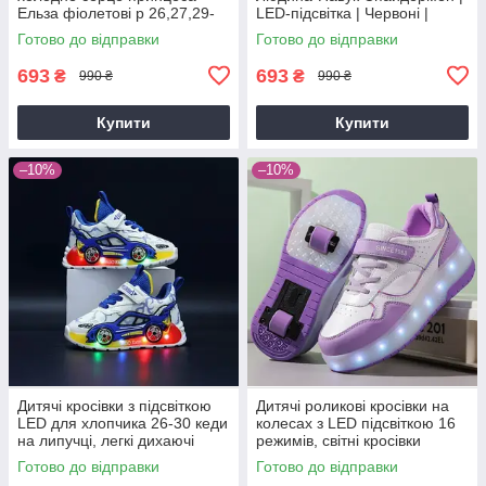
Ельза фіолетові р 26,27,29-
LED-підсвітка | Червоні |
36
Розміри 26, 35
Готово до відправки
Готово до відправки
693
693
₴
₴
990 ₴
990 ₴
Купити
Купити
–10%
–10%
Дитячі кросівки з підсвіткою
Дитячі роликові кросівки на
LED для хлопчика 26-30 кеди
колесах з LED підсвіткою 16
на липучці, легкі дихаючі
режимів, світні кросівки
кросівки з колесами дизайн
трансформери для дітей
Готово до відправки
Готово до відправки
авто
розміри 30-35,38-40