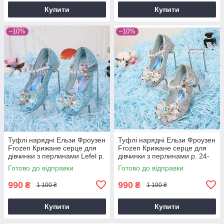
Купити
Купити
–10%
–10%
Туфлі нарядні Ельзи Фроузен
Туфлі нарядні Ельзи Фроузен
Frozen Крижане серце для
Frozen Крижане серце для
дівчинки з перлинами Lefel р.
дівчинки з перлинами р. 24-
26-32, 34-36 блакитні
36 сріблясті
Готово до відправки
Готово до відправки
990
990
₴
₴
1 100 ₴
1 100 ₴
Купити
Купити