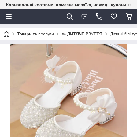
Карнавальні костюми, алмазна мозаїка, ножиці, кулони та б
Товари та послуги
👟 ДИТЯЧЕ ВЗУТТЯ
Дитячі білі т