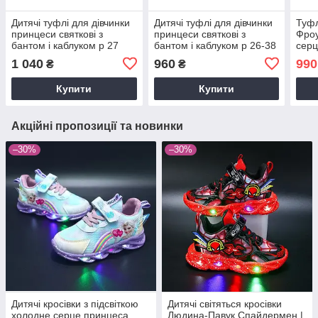
Дитячі туфлі для дівчинки
Дитячі туфлі для дівчинки
Туфл
принцеси святкові з
принцеси святкові з
Фроу
бантом і каблуком р 27
бантом і каблуком р 26-38
серц
сріблясті блискучі
сріблясті блискучі
перл
1 040
960
990
₴
₴
34-3
Купити
Купити
Акційні пропозиції та новинки
–30%
–30%
Дитячі кросівки з підсвіткою
Дитячі світяться кросівки
холодне серце принцеса
Людина-Павук Спайдермен |