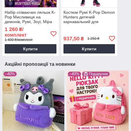
Набір співаючих ляльок K-
Костюм Румі K-Pop Demon
Pop Мисливиця на
Hunters дитячий
демонів, Румі, Зоуі, Міра
карнавальний для
Demon Hunters Rumi, Mira
дівчинки, косплей
1 260
₴/
або Zoey музичні
HUNTR/X Румі, Мисливиці
комплект
на демонів р100, 150
937,50
₴
1 250 ₴
1 400 ₴/комплект
Купити
Купити
Акційні пропозиції та новинки
–40%
–40%
Подарунок