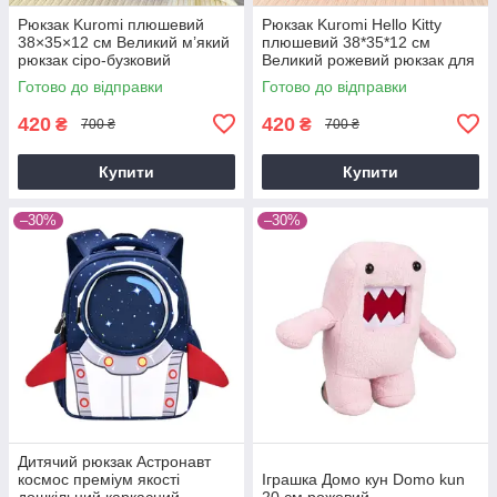
Рюкзак Kuromi плюшевий
Рюкзак Kuromi Hello Kitty
38×35×12 см Великий м’який
плюшевий 38*35*12 см
рюкзак сіро-бузковий
Великий рожевий рюкзак для
фанатів аніме
Готово до відправки
Готово до відправки
420
420
₴
₴
700 ₴
700 ₴
Купити
Купити
–30%
–30%
Дитячий рюкзак Астронавт
космос преміум якості
Іграшка Домо кун Domo kun
дошкільний каркасний
20 см рожевий