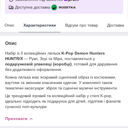
Доступна доставка
Опис
Характеристики
Відгуки про товар
Доставка
Опис
Набір із 3 колекційних ляльок
K-Pop Demon Hunters
HUNTR/X
— Румі, Зоуі та Міра, поставляється у
подарунковій упаковці (коробці)
, готовий для дарування
без додаткового оформлення.
Кожна лялька має яскравий сценічний образ із костюмами,
взуттям та змінним класичним одягом. У комплекті також
тематичні аксесуари: зброя та сценічні музичні інструменти.
Це трендовий ігровий та колекційний набір у стилі K-pop,
ідеально підходить як подарунок для дітей, підлітків і фанатів
сучасної поп-культури.
Приховати