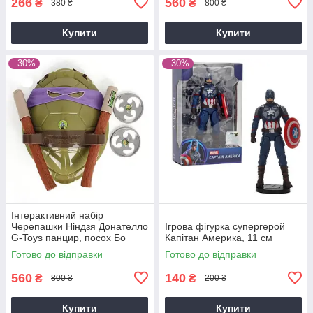
266
560
₴
₴
380 ₴
800 ₴
Купити
Купити
–30%
–30%
Інтерактивний набір
Черепашки Ніндзя Донателло
Ігрова фігурка супергерой
G-Toys панцир, посох Бо
Капітан Америка, 11 см
Донателло, пов'язка,
Готово до відправки
Готово до відправки
сюрікени, фіолетовий
560
140
₴
₴
800 ₴
200 ₴
Купити
Купити