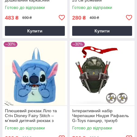
водовідштовхувальний
Готово до відправки
Готово до відправки
483
280
₴
₴
690 ₴
400 ₴
Купити
Купити
–30%
–30%
Плюшевий рюкзак Ліло та
Інтерактивний набір
Стіч Disney Fairy Stitch –
Черепашки Ніндзя Рафаель
м’який дитячий рюкзак з
G-Toys панцир, тризуб
вушками та мордочкою
Рафаеля, пов'язка Рафаеля,
Готово до відправки
Готово до відправки
сюрікени, червоний