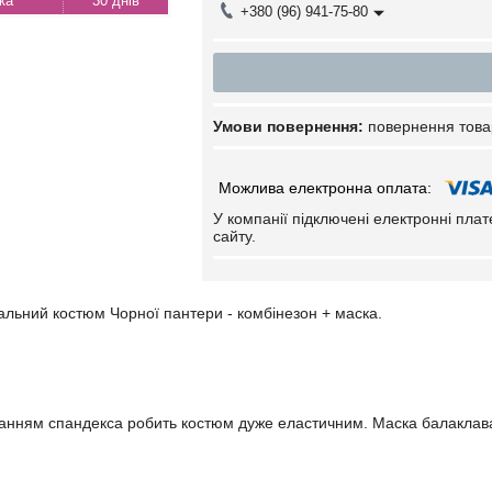
30 днів
+380 (96) 941-75-80
повернення това
У компанії підключені електронні пла
сайту.
льний костюм Чорної пантери - комбінезон + маска.
анням спандекса робить костюм дуже еластичним. Маска балаклава. Ч