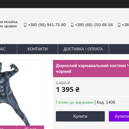
а мозаїка,
+380 (96) 941-75-80
+380 (66) 150-88-58
+38
их цікавих
НАС
КОНТАКТИ
ДОСТАВКА І ОПЛАТА
Дорослий карнавальний костюм Чо
чорний
1 550 ₴
1 395 ₴
Готово до відправки
Код:
1408
Купити
Купити