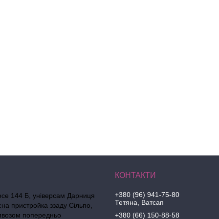
+380 (96) 941-75-80
осе 144 Б, універсам Дарниця
Тетяна, Ватсап
сна пристройка ззаду Сільпо,
ивозом попередньо
+380 (66) 150-88-58