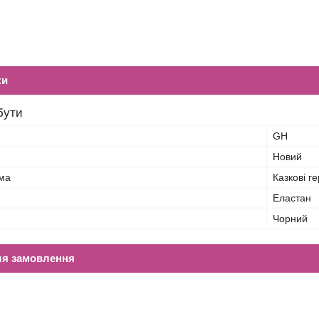
ки
бути
GH
Новий
ма
Казкові ге
Еластан
Чорний
ля замовлення