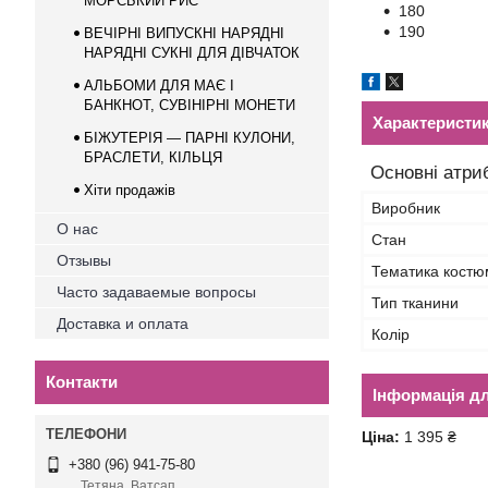
МОРСЬКИЙ РИС
180
190
ВЕЧІРНІ ВИПУСКНІ НАРЯДНІ
НАРЯДНІ СУКНІ ДЛЯ ДІВЧАТОК
АЛЬБОМИ ДЛЯ МАЄ І
БАНКНОТ, СУВІНІРНІ МОНEТИ
Характеристи
БІЖУТЕРІЯ — ПАРНІ КУЛОНИ,
БРАСЛЕТИ, КІЛЬЦЯ
Основні атри
Хіти продажів
Виробник
О нас
Стан
Отзывы
Тематика костю
Часто задаваемые вопросы
Тип тканини
Доставка и оплата
Колір
Контакти
Інформація д
Ціна:
1 395 ₴
+380 (96) 941-75-80
Тетяна, Ватсап