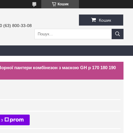
Кошик
Кошик
0 (63) 800-33-08
рної пантери комбінезон з маскою GH р 170 180 190
 з