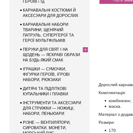
–10%
ГЕРОЇВ і тд
КАРНАВАЛЬНІ КОСТЮМИ Й
АКСЕСУАРИ ДЛЯ ДОРОСЛИХ
КАРНАВАЛЬНІ НАБОРИ:
ТВАРИНИ, ЩЕНЯЧИЙ
ПАТРУЛЬ, СУПЕРГЕРОЇ ТА
ГЕРОЇ МУЛЬТФІЛЬМІВ
ПЕРУКИ ДЛЯ СВЯТ І НА
ЩОДЕНЬ — ЯСКРАВІ ОБРАЗИ
НА БУДЬ-ЯКИЙ СМАК
ІГРАШКИ — СУМОЧКИ,
ФІГУРКИ ГЕРОЇВ, ІГРОВІ
НАБОРИ, РЮКЗАКИ
Дорослий карнава
ДИТЯЧІ ТА ПІДЛІТКОВІ
Комплектація:
КУПАЛЬНИКИ І ПЛАВКИ
комбінезон;
ІНСТРУМЕНТИ ТА АКСЕСУАРИ
маска.
ДЛЯ СТРИЖКИ — НОЖИЦІ,
НАБОРИ, ПЕНЬЮАРИ
Матеріал з додав
Розміри:
РІЗНЕ — ВЕНТИЛЯТОРИ,
СИРОВАТКИ, МОНЕТИ,
170