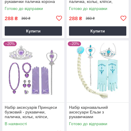
рукавички паличка корона
паличка, кольє, кліпси,
кольє кліпси рожеві
корона-діадема Frozen
Готово до відправки
Готово до відправки
288
288
₴
₴
360 ₴
360 ₴
Купити
Купити
–20%
–20%
Набір аксесуарів Принцеси
Набір карнавальний
бузковий - рукавички,
аксесуари Ельзи з
паличка, кольє, кліпси,
рукавичками
корона-діадема, каблучка
В наявності
Готово до відправки