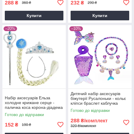
288
232
₴
₴
360 ₴
290 ₴
Купити
Купити
–20%
–10%
Дитячий набір аксесуарів
Набір аксесуарів Ельза
біжутерії Русалоньки - кольє
холодне крижане серце -
кліпси браслет каблучка
паличка коса корона-діадема
кільце сумочка заколка
Готово до відправки
Frozen голубий
Готово до відправки
288
₴/комплект
152
₴
190 ₴
320 ₴/комплект