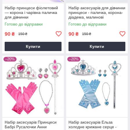
Набір принцеси фіолетовий
Набір аксесуарів для дівчинки
— корона і чарівна паличка
принцеси - паличка, корона-
для дівчинки
діадема, малинові
Готово до відправки
Готово до відправки
90
90
₴
₴
150 ₴
150 ₴
Купити
Купити
–20%
–20%
Набір аксесуарів Принцеси
Набір аксесуарів Ельза
Бабрі Русалочки Анни
холодне крижане серце -