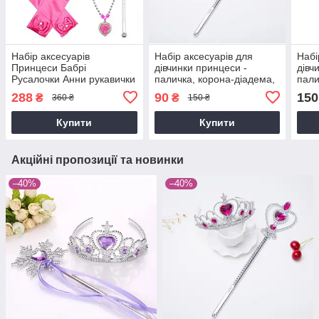
Набір аксесуарів
Набір аксесуарів для
Набі
Принцеси Бабрі
дівчинки принцеси -
дівч
Русалочки Анни рукавички
паличка, корона-діадема,
пали
паличка корона кольє
малинові
сріб
288
90
150
₴
₴
360 ₴
150 ₴
кліпси рожеві
Купити
Купити
Акційні пропозиції та новинки
–40%
–40%