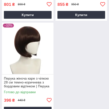
801
855
₴
₴
890 ₴
950 ₴
Купити
Купити
–10%
Перука жіноча каре з чілкою
28 см темно-коричнева з
бордовим відтінком | Перука
для косплею, фотосесій,
Готово до відправки
щоденного образу
396
₴
440 ₴