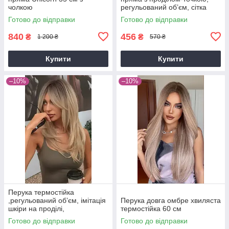
чолкою
регульований об’єм, сітка
всередині, образ Барбі
Готово до відправки
Готово до відправки
840
456
₴
₴
1 200 ₴
570 ₴
Купити
Купити
–10%
–10%
Перука термостійка
,регульований об’єм, імітація
Перука довга омбре хвиляста
шкіри на проділі,
термостійка 60 см
натуральний вигляд, сітка
Готово до відправки
Готово до відправки
всерединіRS 45 см