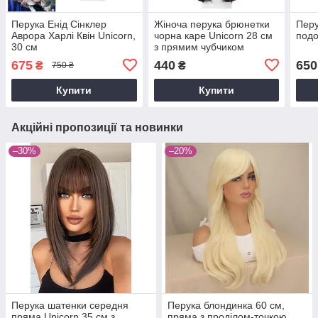
Перука Енід Сінклер
Жіноча перука брюнетки
Перу
Аврора Харлі Квін Unicorn,
чорна каре Unicorn 28 см
под
30 см
з прямим чубчиком
675
440
650
₴
₴
750 ₴
Купити
Купити
Акційні пропозиції та новинки
–30%
–20%
Перука шатенки середня
Перука блондинка 60 см,
пряма Unicorn 35 см з
пряма з проділом-точкою,