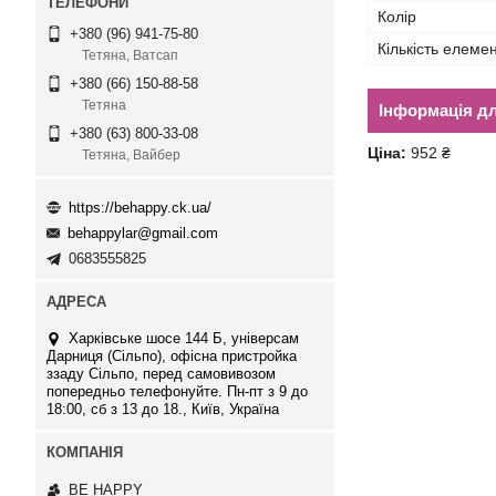
Колір
+380 (96) 941-75-80
Кількість елемен
Тетяна, Ватсап
+380 (66) 150-88-58
Тетяна
Інформація д
+380 (63) 800-33-08
Ціна:
952 ₴
Тетяна, Вайбер
https://behappy.ck.ua/
behappylar@gmail.com
0683555825
Харківське шосе 144 Б, універсам
Дарниця (Сільпо), офісна пристройка
ззаду Сільпо, перед самовивозом
попередньо телефонуйте. Пн-пт з 9 до
18:00, сб з 13 до 18., Київ, Україна
BE HAPPY