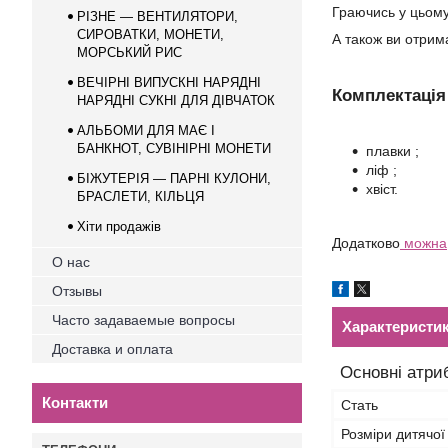
Граючись у цьому
РІЗНЕ — ВЕНТИЛЯТОРИ,
СИРОВАТКИ, МОНЕТИ,
А також ви отрим
МОРСЬКИЙ РИС
ВЕЧІРНІ ВИПУСКНІ НАРЯДНІ
Комплектація
НАРЯДНІ СУКНІ ДЛЯ ДІВЧАТОК
АЛЬБОМИ ДЛЯ МАЄ І
БАНКНОТ, СУВІНІРНІ МОНEТИ
плавки ;
ліф ;
БІЖУТЕРІЯ — ПАРНІ КУЛОНИ,
хвіст.
БРАСЛЕТИ, КІЛЬЦЯ
Хіти продажів
Додатково
можна
О нас
Отзывы
Часто задаваемые вопросы
Характеристи
Доставка и оплата
Основні атри
Контакти
Стать
Розміри дитячої 