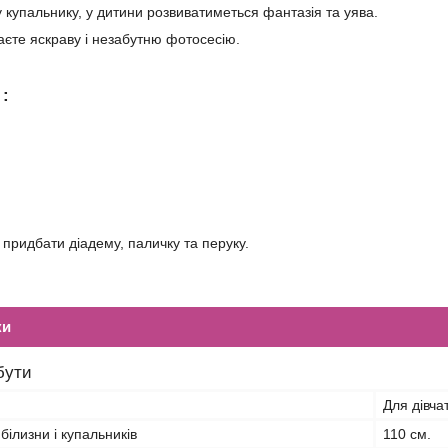
 купальнику, у дитини розвиватиметься фантазія та уява.
аєте яскраву і незабутню фотосесію.
 :
придбати діадему, паличку та перуку.
ки
бути
Для дівча
білизни і купальників
110 см.