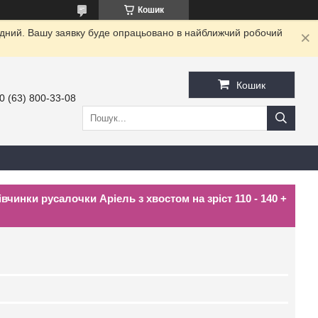
Кошик
хідний. Вашу заявку буде опрацьовано в найближчий робочий
Кошик
0 (63) 800-33-08
чинки русалочки Аріель з хвостом на зріст 110 - 140 +