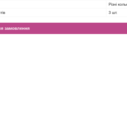
Різні кол
тів
3 шт.
ля замовлення