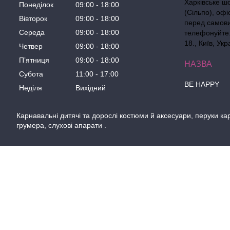
Харківське ш
Понеділок
09:00
18:00
(Сільпо), офі
Вівторок
09:00
18:00
перед самов
Середа
09:00
18:00
телефонуйте. 
18., Київ, Укр
Четвер
09:00
18:00
Пʼятниця
09:00
18:00
Субота
11:00
17:00
BE HAPPY
Неділя
Вихідний
Карнавальні дитячі та дорослі костюми й аксесуари, перуки кар
грумера, слухові апарати .