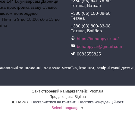
+380 (96) 941-75-80
осе 144 Б, універсам Дарниця
Тетяна, Ватсап
сна пристройка ззаду Сільпо,
ивозом попередньо
+380 (66) 150-88-58
Тетяна
Пн-пт з 9 до 18:00, сб з 13 до
аїна
+380 (63) 800-33-08
Тетяна, Вайбер
https://behappy.ck.ua/
behappylar@gmail.com
0683555825
навальні та щоденні, алмазна мозаїка, іграшки, вечірні сукні дитячі
Сайт створений на маркетплейсі
Prom.ua
Продавець на Bigl.ua
BE HAPPY |
Поскаржитися на контент
|
Політика конфіденційності
Select Language
▼