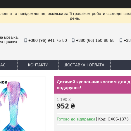
ення та повідомлення, оскільки за її графіком роботи сьогодні ви
день.
а мозаїка,
+380 (96) 941-75-80
+380 (66) 150-88-58
+38
их цікавих
НАС
КОНТАКТИ
ДОСТАВКА І ОПЛАТА
Дитячий купальник костюм для дів
подарунок!
1 190 ₴
952 ₴
Готово до відправки
Код:
CX05-1373