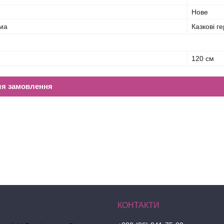
Нове
ма
Казкові ге
120 см
ля замовлення