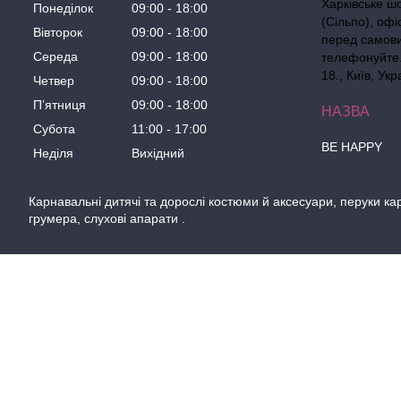
Харківське ш
Понеділок
09:00
18:00
(Сільпо), офі
Вівторок
09:00
18:00
перед самов
Середа
09:00
18:00
телефонуйте. 
18., Київ, Укр
Четвер
09:00
18:00
Пʼятниця
09:00
18:00
Субота
11:00
17:00
BE HAPPY
Неділя
Вихідний
Карнавальні дитячі та дорослі костюми й аксесуари, перуки кар
грумера, слухові апарати .