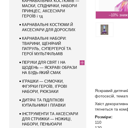
КАРНАВАЛЬНИХ КОСТЮМІВ —
МАСКИ, СПІДНИЧКИ, НАБОРИ
ПРИНЦЕС, АКСЕСУАРИ
–10%
ГЕРОЇВ і тд
КАРНАВАЛЬНІ КОСТЮМИ Й
АКСЕСУАРИ ДЛЯ ДОРОСЛИХ
КАРНАВАЛЬНІ НАБОРИ:
ТВАРИНИ, ЩЕНЯЧИЙ
ПАТРУЛЬ, СУПЕРГЕРОЇ ТА
ГЕРОЇ МУЛЬТФІЛЬМІВ
ПЕРУКИ ДЛЯ СВЯТ І НА
ЩОДЕНЬ — ЯСКРАВІ ОБРАЗИ
НА БУДЬ-ЯКИЙ СМАК
ІГРАШКИ — СУМОЧКИ,
ФІГУРКИ ГЕРОЇВ, ІГРОВІ
Яскравий дитячий
НАБОРИ, РЮКЗАКИ
фотосесій, темати
ДИТЯЧІ ТА ПІДЛІТКОВІ
Хвіст декоративни
КУПАЛЬНИКИ І ПЛАВКИ
тягнеться та ком
ІНСТРУМЕНТИ ТА АКСЕСУАРИ
Розміри:
ДЛЯ СТРИЖКИ — НОЖИЦІ,
110
НАБОРИ, ПЕНЬЮАРИ
120