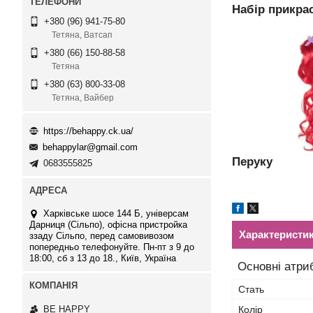
Набір прикр
+380 (96) 941-75-80
Тетяна, Ватсап
+380 (66) 150-88-58
Тетяна
+380 (63) 800-33-08
Тетяна, Вайбер
https://behappy.ck.ua/
behappylar@gmail.com
Перуку
0683555825
Харківське шосе 144 Б, універсам
Дарниця (Сільпо), офісна пристройка
Характеристи
ззаду Сільпо, перед самовивозом
попередньо телефонуйте. Пн-пт з 9 до
18:00, сб з 13 до 18., Київ, Україна
Основні атри
Стать
BE HAPPY
Колір