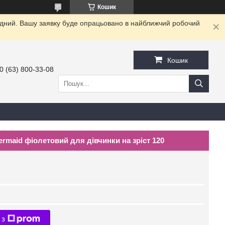
Кошик
хідний. Вашу заявку буде опрацьовано в найближчий робочий
Кошик
0 (63) 800-33-08
rmaid фіолетовий для дівчинки на зріст 120
 з