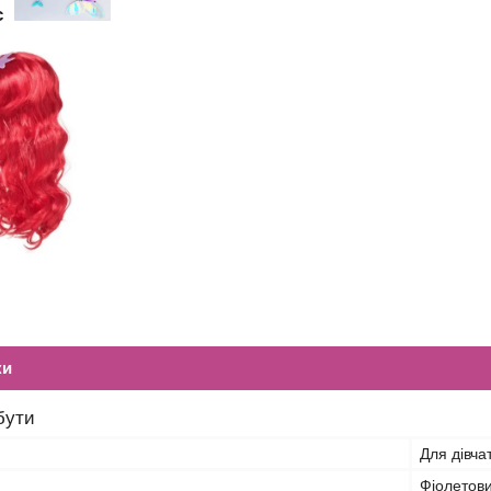
ас
ки
бути
Для дівча
Фіолетов