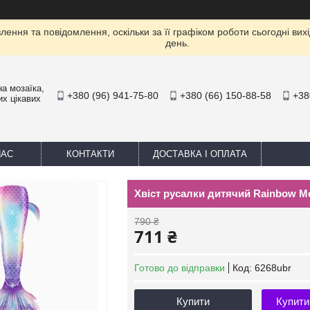
ення та повідомлення, оскільки за її графіком роботи сьогодні ви
день.
а мозаїка,
+380 (96) 941-75-80
+380 (66) 150-88-58
+38
их цікавих
НАС
КОНТАКТИ
ДОСТАВКА І ОПЛАТА
Хвіст русалки дитячий Rainbow Me
790 ₴
711 ₴
Готово до відправки
Код:
6268ubr
Купити
Купити