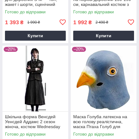
жакет і шорти, сценічний
см, карнавальний костюм з
cosplay костюм Demon
компресором, смішний
Готово до відправки
Готово до відправки
Hunters
костюм для вечірок та
Хелловіну
1 393
1 992
₴
₴
1 990 ₴
2 490 ₴
Купити
Купити
–20%
–20%
Шкільна форма Венсдей
Маска Голуба латексна на
Уенсдей Аддамс 2 сезон
всю голову реалістична,
жіноча, костюм Wednesday
маска Птаха Голуб для
Addams для аніматорів і
карнавалу, Хелловіну,
Готово до відправки
Готово до відправки
вечірок, розмір M L
косплею та виступів