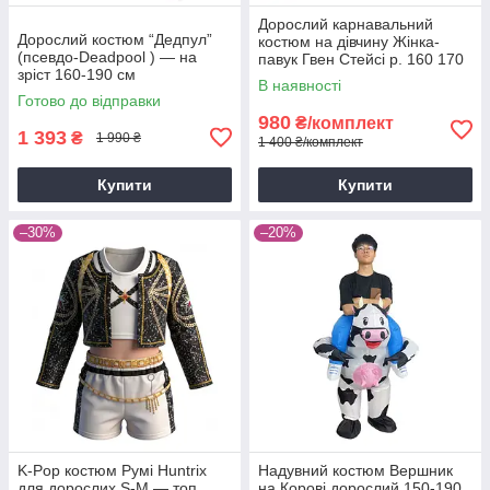
Дорослий карнавальний
Дорослий костюм “Дедпул”
костюм на дівчину Жінка-
(псевдо-Deadpool ) — на
павук Гвен Стейсі р. 160 170
зріст 160-190 см
180 190
В наявності
Готово до відправки
980
₴/комплект
1 393
₴
1 990 ₴
1 400 ₴/комплект
Купити
Купити
–30%
–20%
K-Pop костюм Румі Huntrix
Надувний костюм Вершник
для дорослих S-M — топ,
на Корові дорослий 150-190