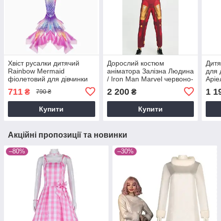
Хвіст русалки дитячий
Дорослий костюм
Дитя
Rainbow Mermaid
аніматора Залізна Людина
для 
фіолетовий для дівчинки
/ Iron Man Marvel червоно-
Аріе
на зріст 120
золотий карнавальний
фіол
711
2 200
1 1
₴
₴
790 ₴
комбінезон з м’язами та
140 
маскою
аксе
Купити
Купити
Акційні пропозиції та новинки
–80%
–30%