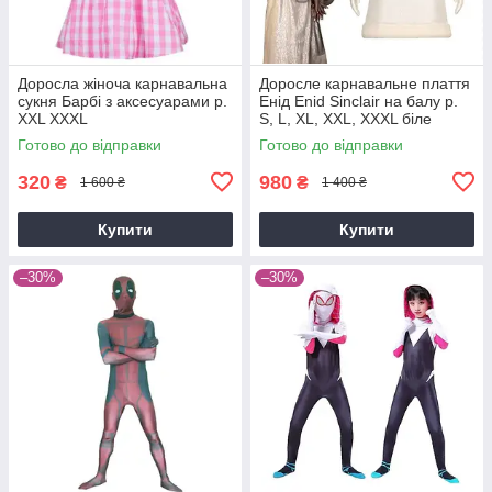
Доросла жіноча карнавальна
Доросле карнавальне плаття
сукня Барбі з аксесуарами р.
Енід Enid Sinclair на балу р.
XXL XXXL
S, L, XL, XXL, XXXL біле
Готово до відправки
Готово до відправки
320
980
₴
₴
1 600 ₴
1 400 ₴
Купити
Купити
–30%
–30%