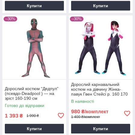
Купити
Купити
–30%
–30%
Дорослий карнавальний
Дорослий костюм “Дедпул”
костюм на дівчину Жінка-
(псевдо-Deadpool ) — на
павук Гвен Стейсі р. 160 170
зріст 160-190 см
180 190
В наявності
Готово до відправки
980
₴/комплект
1 393
₴
1 990 ₴
1 400 ₴/комплект
Купити
Купити