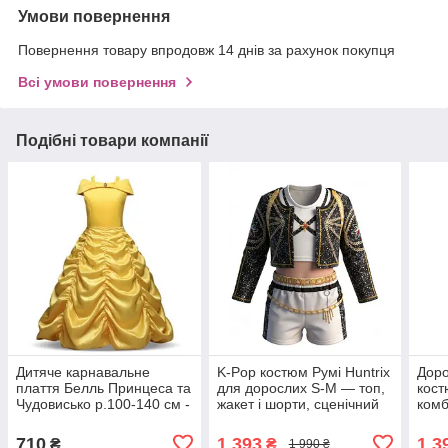
Умови повернення
Повернення товару впродовж 14 днів за рахунок покупця
Всі умови повернення
Подібні товари компанії
Дитяче карнавальне
K-Pop костюм Румі Huntrix
Доро
плаття Белль Принцеса та
для дорослих S-M — топ,
кост
Чудовисько р.100-140 см -
жакет і шорти, сценічний
комб
костюм принцеси для
cosplay костюм Demon
170 
дівчинки
Hunters
710
1 393
1 3
₴
₴
1 990 ₴