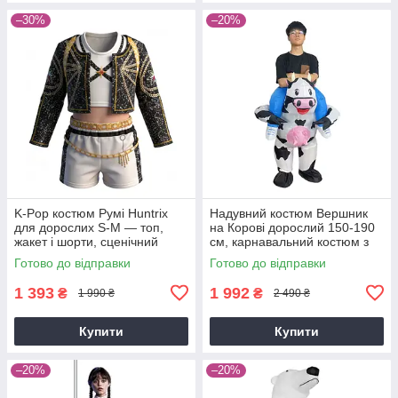
–30%
–20%
K-Pop костюм Румі Huntrix
Надувний костюм Вершник
для дорослих S-M — топ,
на Корові дорослий 150-190
жакет і шорти, сценічний
см, карнавальний костюм з
cosplay костюм Demon
компресором, смішний
Готово до відправки
Готово до відправки
Hunters
костюм для вечірок та
Хелловіну
1 393
1 992
₴
₴
1 990 ₴
2 490 ₴
Купити
Купити
–20%
–20%