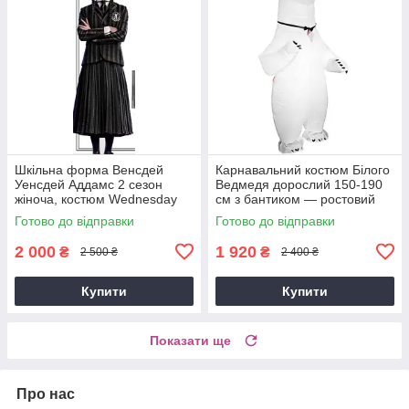
Шкільна форма Венсдей
Карнавальний костюм Білого
Уенсдей Аддамс 2 сезон
Ведмедя дорослий 150-190
жіноча, костюм Wednesday
см з бантиком — ростовий
Addams для аніматорів і
костюм ведмедика для
Готово до відправки
Готово до відправки
вечірок, розмір M L
аніматорів
2 000
1 920
₴
₴
2 500 ₴
2 400 ₴
Купити
Купити
Показати ще
Про нас