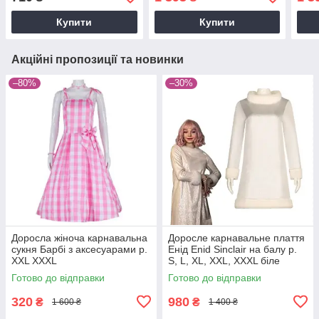
Купити
Купити
Акційні пропозиції та новинки
–80%
–30%
Доросла жіноча карнавальна
Доросле карнавальне плаття
сукня Барбі з аксесуарами р.
Енід Enid Sinclair на балу р.
XXL XXXL
S, L, XL, XXL, XXXL біле
Готово до відправки
Готово до відправки
320
980
₴
₴
1 600 ₴
1 400 ₴