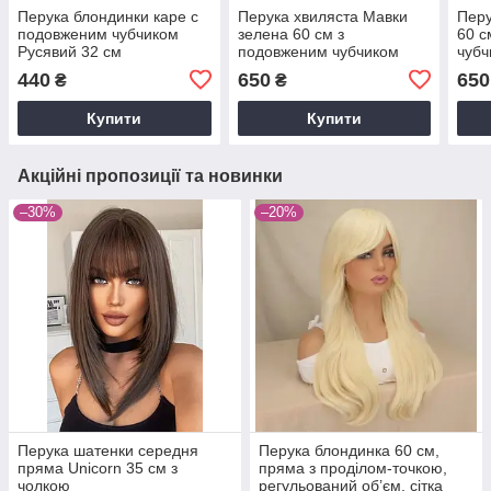
Перука блондинки каре c
Перука хвиляста Мавки
Перу
подовженим чубчиком
зелена 60 см з
60 с
Русявий 32 см
подовженим чубчиком
чубч
440
650
650
₴
₴
Купити
Купити
Акційні пропозиції та новинки
–30%
–20%
Перука шатенки середня
Перука блондинка 60 см,
пряма Unicorn 35 см з
пряма з проділом-точкою,
чолкою
регульований об’єм, сітка