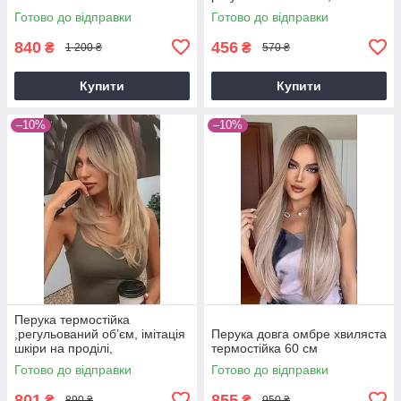
всередині, образ Барбі
Готово до відправки
Готово до відправки
840
456
₴
₴
1 200 ₴
570 ₴
Купити
Купити
–10%
–10%
Перука термостійка
,регульований об’єм, імітація
Перука довга омбре хвиляста
шкіри на проділі,
термостійка 60 см
натуральний вигляд, сітка
Готово до відправки
Готово до відправки
всерединіRS 45 см
801
855
₴
₴
890 ₴
950 ₴