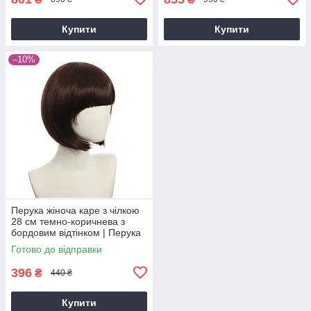
Купити
Купити
–10%
Перука жіноча каре з чілкою
28 см темно-коричнева з
бордовим відтінком | Перука
для косплею, фотосесій,
Готово до відправки
щоденного образу
396
₴
440 ₴
Купити