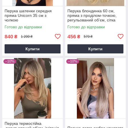
Перука шатенки середня
Перука блондинка 60 см,
пряма Unicorn 35 см з
пряма з проділом-точкою,
чолкою
регульований об’єм, сітка
всередині, образ Барбі
Готово до відправки
Готово до відправки
840
456
₴
₴
1 200 ₴
570 ₴
Купити
Купити
–10%
–10%
Перука термостійка
,регульований об’єм, імітація
Перука довга омбре хвиляста