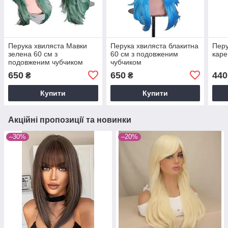
Перука хвиляста Мавки
Перука хвиляста блакитна
Перу
зелена 60 см з
60 см з подовженим
каре
подовженим чубчиком
чубчиком
650
650
440
₴
₴
Купити
Купити
Акційні пропозиції та новинки
–30%
–20%