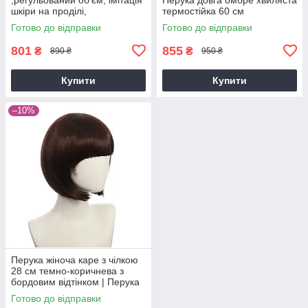
шкіри на проділі,
термостійка 60 см
натуральний вигляд, сітка
Готово до відправки
Готово до відправки
всерединіRS 45 см
801
855
₴
₴
890 ₴
950 ₴
Купити
Купити
–10%
Перука жіноча каре з чілкою
28 см темно-коричнева з
бордовим відтінком | Перука
для косплею, фотосесій,
Готово до відправки
щоденного образу