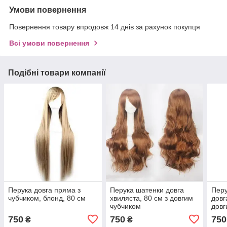
Умови повернення
Повернення товару впродовж 14 днів за рахунок покупця
Всі умови повернення
Подібні товари компанії
Перука довга пряма з
Перука шатенки довга
Перу
чубчиком, блонд, 80 см
хвиляста, 80 см з довгим
довг
чубчиком
довг
750
750
750
₴
₴