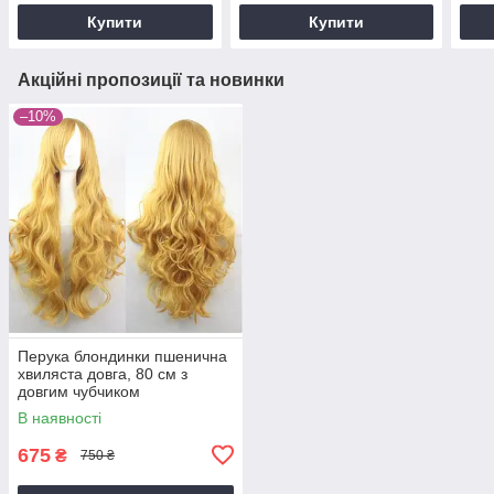
Купити
Купити
Акційні пропозиції та новинки
–10%
Перука блондинки пшенична
хвиляста довга, 80 см з
довгим чубчиком
В наявності
675
₴
750 ₴