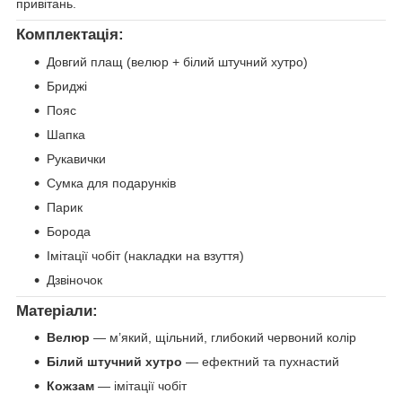
привітань.
Комплектація:
Довгий плащ (велюр + білий штучний хутро)
Бриджі
Пояс
Шапка
Рукавички
Сумка для подарунків
Парик
Борода
Імітації чобіт (накладки на взуття)
Дзвіночок
Матеріали:
Велюр
— м’який, щільний, глибокий червоний колір
Білий штучний хутро
— ефектний та пухнастий
Кожзам
— імітації чобіт