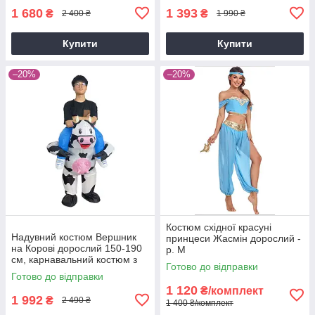
1 680
1 393
₴
₴
2 400 ₴
1 990 ₴
Купити
Купити
–20%
–20%
Костюм східної красуні
Надувний костюм Вершник
принцеси Жасмін дорослий -
на Корові дорослий 150-190
р. M
см, карнавальний костюм з
Готово до відправки
компресором, смішний
Готово до відправки
костюм для вечірок та
1 120
₴/комплект
Хелловіну
1 992
₴
2 490 ₴
1 400 ₴/комплект