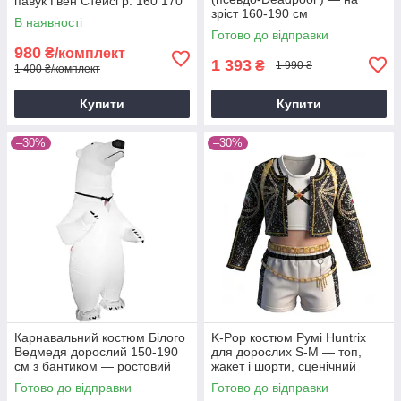
павук Гвен Стейсі р. 160 170
зріст 160-190 см
180 190
В наявності
Готово до відправки
980
₴/комплект
1 393
₴
1 990 ₴
1 400 ₴/комплект
Купити
Купити
–30%
–30%
Карнавальний костюм Білого
K-Pop костюм Румі Huntrix
Ведмедя дорослий 150-190
для дорослих S-M — топ,
см з бантиком — ростовий
жакет і шорти, сценічний
костюм ведмедика для
cosplay костюм Demon
Готово до відправки
Готово до відправки
аніматорів
Hunters