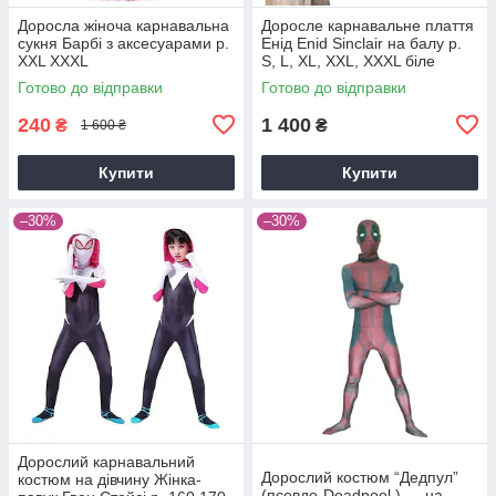
Доросла жіноча карнавальна
Доросле карнавальне плаття
сукня Барбі з аксесуарами р.
Енід Enid Sinclair на балу р.
XXL XXXL
S, L, XL, XXL, XXXL біле
Готово до відправки
Готово до відправки
240
1 400
₴
₴
1 600 ₴
Купити
Купити
–30%
–30%
Дорослий карнавальний
Дорослий костюм “Дедпул”
костюм на дівчину Жінка-
(псевдо-Deadpool ) — на