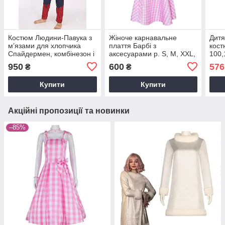
Костюм Людини-Павука з
Жіноче карнавальне
Дитя
м’язами для хлопчика
плаття Барбі з
кост
Спайдермен, комбінезон і
аксесуарами р. S, M, XXL,
100,
маска-балаклава зріст 95–
XXXL – костюм для
см Н
950
600
576
₴
₴
130 см
косплею, свято, Хелловін,
дівч
тематична вечірка
для 
Купити
Купити
Акційні пропозиції та новинки
–85%