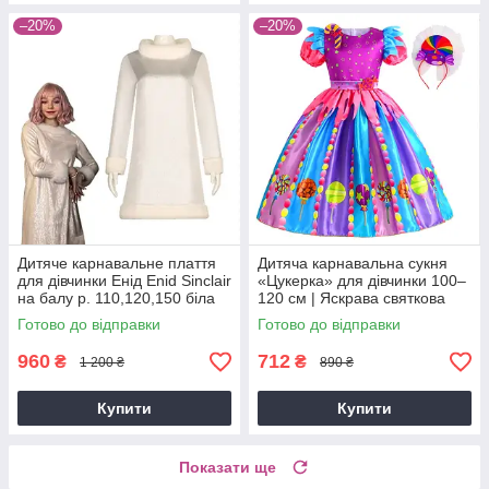
–20%
–20%
Дитяче карнавальне плаття
Дитяча карнавальна сукня
для дівчинки Енід Enid Sinclair
«Цукерка» для дівчинки 100–
на балу р. 110,120,150 біла
120 см | Яскрава святкова
сукня з обручем
Готово до відправки
Готово до відправки
960
712
₴
₴
1 200 ₴
890 ₴
Купити
Купити
Показати ще