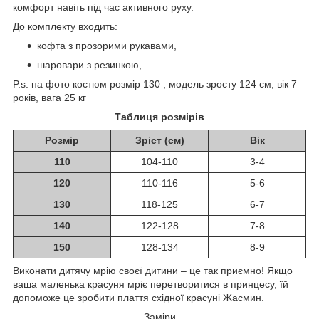
комфорт навіть під час активного руху.
До комплекту входить:
кофта з прозорими рукавами,
шаровари з резинкою,
P.s. на фото костюм розмір 130 , модель зросту 124 см, вік 7
років, вага 25 кг
Таблиця розмірів
Розмір
Зріст (см)
Вік
110
104-110
3-4
120
110-116
5-6
130
118-125
6-7
140
122-128
7-8
150
128-134
8-9
Виконати дитячу мрію своєї дитини – це так приємно! Якщо
ваша маленька красуня мріє перетворитися в принцесу, їй
допоможе це зробити плаття східної красуні Жасмин.
Заміри