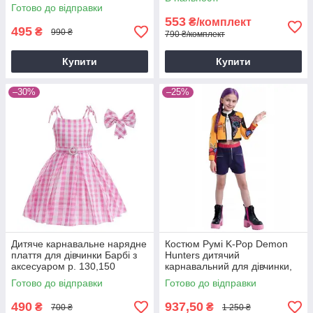
дівчинки, карнавальне плаття
115-130 см)
Готово до відправки
на день народження на
553
₴/комплект
р.110,130,140,150
495
₴
990 ₴
790 ₴/комплект
Купити
Купити
–30%
–25%
Дитяче карнавальне нарядне
Костюм Румі K-Pop Demon
плаття для дівчинки Барбі з
Hunters дитячий
аксесуаром р. 130,150
карнавальний для дівчинки,
косплей HUNTR/X Румі,
Готово до відправки
Готово до відправки
Мисливиці на демонів р100
110 130 140 150
490
937,50
₴
₴
700 ₴
1 250 ₴