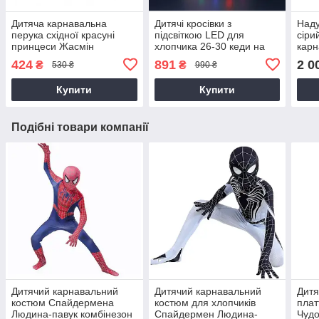
Дитяча карнавальна
Дитячі кросівки з
Наду
перука східної красуні
підсвіткою LED для
сіри
принцеси Жасмін
хлопчика 26-30 кеди на
карн
липучці, легкі дихаючі
пне
424
891
2 0
₴
₴
530 ₴
990 ₴
кросівки з колесами
анім
дизайн авто
190 
Купити
Купити
Подібні товари компанії
Дитячий карнавальний
Дитячий карнавальний
Дитя
костюм Спайдермена
костюм для хлопчиків
плат
Людина-павук комбінезон
Спайдермен Людина-
Чудо