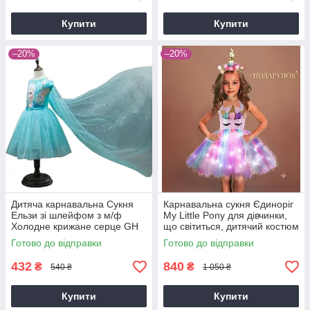
Купити
Купити
–20%
–20%
Дитяча карнавальна Сукня
Карнавальна сукня Єдиноріг
Ельзи зі шлейфом з м/ф
My Little Pony для дівчинки,
Холодне крижане серце GH
що світиться, дитячий костюм
на зріст 85-95,126-145
Поні з обручем р. 95-105,115-
Готово до відправки
Готово до відправки
блакитне
132 см
432
840
₴
₴
540 ₴
1 050 ₴
Купити
Купити