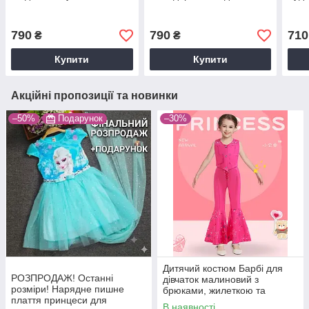
з маскою GH
Павук негатив
кост
р.100,110,120,130,140,150
р.100,110,120,130,140,150,160
дівч
см
см
790
790
710
₴
₴
Купити
Купити
Акційні пропозиції та новинки
–50%
Подарунок
–30%
Дитячий костюм Барбі для
РОЗПРОДАЖ! Останні
дівчаток малиновий з
розміри! Нарядне пишне
брюками, жилеткою та
плаття принцеси для
пов'язкою на шию (розміри
В наявності